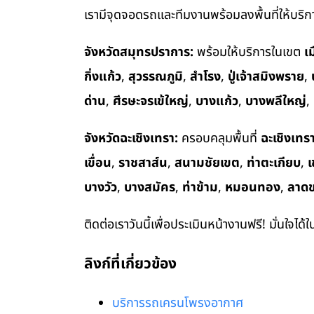
เรามีจุดจอดรถและทีมงานพร้อมลงพื้นที่ให้บริการ
จังหวัดสมุทรปราการ:
พร้อมให้บริการในเขต
เ
กิ่งแก้ว
,
สุวรรณภูมิ
,
สำโรง
,
ปู่เจ้าสมิงพราย
,
ด่าน
,
ศีรษะจรเข้ใหญ่
,
บางแก้ว
,
บางพลีใหญ่
,
จังหวัดฉะเชิงเทรา:
ครอบคลุมพื้นที่
ฉะเชิงเทร
เขื่อน
,
ราชสาส์น
,
สนามชัยเขต
,
ท่าตะเกียบ
,
เ
บางวัว
,
บางสมัคร
,
ท่าข้าม
,
หมอนทอง
,
ลาด
ติดต่อเราวันนี้เพื่อประเมินหน้างานฟรี! มั่นใจได้
ลิงก์ที่เกี่ยวข้อง
บริการรถเครนโพรงอากาศ