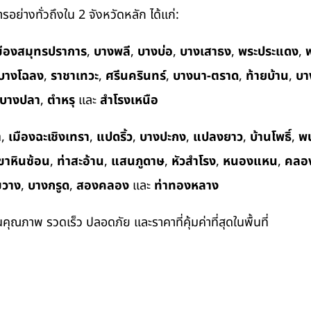
อย่างทั่วถึงใน 2 จังหวัดหลัก ได้แก่:
มืองสมุทรปราการ
,
บางพลี
,
บางบ่อ
,
บางเสาธง
,
พระประแดง
,
พ
บางโฉลง
,
ราชาเทวะ
,
ศรีนครินทร์
,
บางนา-ตราด
,
ท้ายบ้าน
,
บา
บางปลา
,
ตำหรุ
และ
สำโรงเหนือ
า
,
เมืองฉะเชิงเทรา
,
แปดริ้ว
,
บางปะกง
,
แปลงยาว
,
บ้านโพธิ์
,
พ
ขาหินซ้อน
,
ท่าสะอ้าน
,
แสนภูดาษ
,
หัวสำโรง
,
หนองแหน
,
คลอ
ขวาง
,
บางกรูด
,
สองคลอง
และ
ท่าทองหลาง
ในคุณภาพ รวดเร็ว ปลอดภัย และราคาที่คุ้มค่าที่สุดในพื้นที่