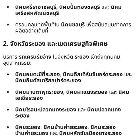
นิคมศรีราชาชลบุรี
,
นิคมปิ่นทองชลบุรี
และ
นิคม
เครือสหพัฒน์ชลบุรี
ครอบคลุมทุกพื้นที่ใน
นิคมชลบุรี
เพื่อสนับสนุนภาคการ
ผลิตอย่างเต็มที่
2. จังหวัดระยอง และเขตเศรษฐกิจพิเศษ
บริการ
รถเครนรับจ้าง
ในจังหวัด
ระยอง
เข้าถึงทุกนิคม
อุตสาหกรรม:
นิคมอมตะซิตี้ระยอง
,
นิคมอีสเทิร์นซีบอร์ดระยอง
และ
นิคมอินดัสเตรียลปาร์คระยอง
นิคมมาบตาพุดระยอง
,
นิคมผาแดงระยอง
และ
นิคม
เอเชียระยอง
นิคมโรจนะปลวกแดงระยอง
และ
นิคมปลวกแดง
ระยอง
นิคมระยอง
,
นิคมบ้านค่ายระยอง
,
นิคมระยอง
บ้านค่ายระยอง
และ
นิคมหลักชัยเมืองยางระยอง