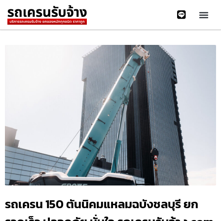
รถเครน 150 ตันนิคมแหลมฉบังชลบุรี ยก