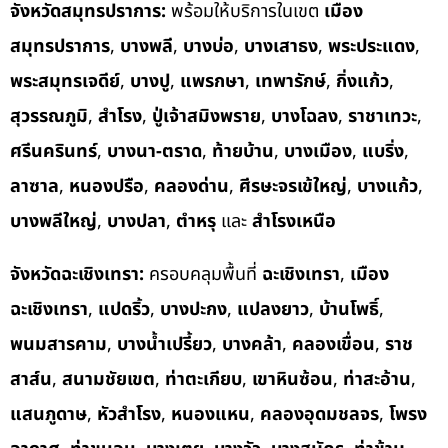
จังหวัดสมุทรปราการ:
พร้อมให้บริการในเขต
เมือง
สมุทรปราการ
,
บางพลี
,
บางบ่อ
,
บางเสาธง
,
พระประแดง
,
พระสมุทรเจดีย์
,
บางปู
,
แพรกษา
,
เทพารักษ์
,
กิ่งแก้ว
,
สุวรรณภูมิ
,
สำโรง
,
ปู่เจ้าสมิงพราย
,
บางโฉลง
,
ราชาเทวะ
,
ศรีนครินทร์
,
บางนา-ตราด
,
ท้ายบ้าน
,
บางเมือง
,
แบริ่ง
,
ลาซาล
,
หนองปรือ
,
คลองด่าน
,
ศีรษะจรเข้ใหญ่
,
บางแก้ว
,
บางพลีใหญ่
,
บางปลา
,
ตำหรุ
และ
สำโรงเหนือ
จังหวัดฉะเชิงเทรา:
ครอบคลุมพื้นที่
ฉะเชิงเทรา
,
เมือง
ฉะเชิงเทรา
,
แปดริ้ว
,
บางปะกง
,
แปลงยาว
,
บ้านโพธิ์
,
พนมสารคาม
,
บางน้ำเปรี้ยว
,
บางคล้า
,
คลองเขื่อน
,
ราช
สาส์น
,
สนามชัยเขต
,
ท่าตะเกียบ
,
เขาหินซ้อน
,
ท่าสะอ้าน
,
แสนภูดาษ
,
หัวสำโรง
,
หนองแหน
,
คลองอุดมชลจร
,
โพรง