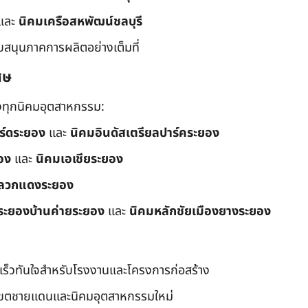
และ
นิคมเครือสหพัฒน์ชลบุรี
ับสนุนภาคการผลิตอย่างเต็มที่
ศษ
ึงทุกนิคมอุตสาหกรรม:
อร์ดระยอง
และ
นิคมอินดัสเตรียลปาร์คระยอง
อง
และ
นิคมเอเชียระยอง
ลวกแดงระยอง
ระยองบ้านค่ายระยอง
และ
นิคมหลักชัยเมืองยางระยอง
เร็วทันใจสำหรับโรงงานและโครงการก่อสร้าง
มเขตชายแดนและนิคมอุตสาหกรรมใหม่