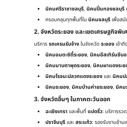
นิคมศรีราชาชลบุรี
,
นิคมปิ่นทองชลบุรี
ครอบคลุมทุกพื้นที่ใน
นิคมชลบุรี
เพื่อสน
2. จังหวัดระยอง และเขตเศรษฐกิจพิเ
บริการ
รถเครนรับจ้าง
ในจังหวัด
ระยอง
เข้าถ
นิคมอมตะซิตี้ระยอง
,
นิคมอีสเทิร์นซีบ
นิคมมาบตาพุดระยอง
,
นิคมผาแดงระย
นิคมโรจนะปลวกแดงระยอง
และ
นิคมป
นิคมระยอง
,
นิคมบ้านค่ายระยอง
,
นิคม
3. จังหวัดอื่นๆ ในภาคตะวันออก
ฉะเชิงเทรา
และพื้นที่
แปดริ้ว
: บริการรวด
ปราจีนบุรี
และ
สระแก้ว
: รองรับงานข้า