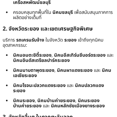
เครือสหพัฒน์ชลบุรี
ครอบคลุมทุกพื้นที่ใน
นิคมชลบุรี
เพื่อสนับสนุนภาคการ
ผลิตอย่างเต็มที่
2. จังหวัดระยอง และเขตเศรษฐกิจพิเศษ
บริการ
รถเครนรับจ้าง
ในจังหวัด
ระยอง
เข้าถึงทุกนิคม
อุตสาหกรรม:
นิคมอมตะซิตี้ระยอง
,
นิคมอีสเทิร์นซีบอร์ดระยอง
และ
นิคมอินดัสเตรียลปาร์คระยอง
นิคมมาบตาพุดระยอง
,
นิคมผาแดงระยอง
และ
นิคม
เอเชียระยอง
นิคมโรจนะปลวกแดงระยอง
และ
นิคมปลวกแดง
ระยอง
นิคมระยอง
,
นิคมบ้านค่ายระยอง
,
นิคมระยอง
บ้านค่ายระยอง
และ
นิคมหลักชัยเมืองยางระยอง