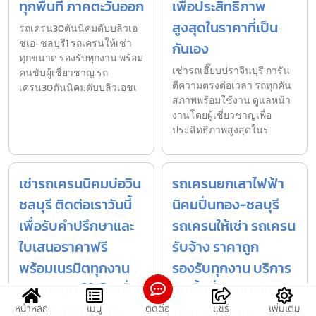
ทุกพื้นที่ ภาคตะวันออก
เพื่อประสิทธิภาพ
สูงสุดในราคาที่เป็น
รถเครน30ตันนิคมดับบลิวเอ
ชเอ-ชลบุรี1 รถเครนให้เช่า
กันเอง
ทุกขนาด รองรับทุกงาน พร้อม
เช่ารถเฮี๊ยบปราจีนบุรี การัน
คนขับผู้เชี่ยวชาญ รถ
ตีความตรงต่อเวลา รถทุกคัน
เครน30ตันนิคมดับบลิวเอชเ
สภาพพร้อมใช้งาน ดูแลหน้า
งานโดยผู้เชี่ยวชาญเพื่อ
ประสิทธิภาพสูงสุดในร
เช่ารถเครนนิคมบ่อวิน
รถเครนยกเสาไฟฟ้า
ชลบุรี ติดต่อเราวันนี้
นิคมปิ่นทอง-ชลบุรี
เพื่อรับคำปรึกษาและ
รถเครนให้เช่า รถเครน
ใบเสนอราคาฟรี
รับจ้าง ราคาถูก
พร้อมเนรมิตทุกงาน
รองรับทุกงาน บริการ
ยกของคุณให้เป็นเรื่อง
ทุกพื้นที่ ภาคตะวันออก
ง่ายและคุ้มค่าที่สุด
หน้าหลัก
เมนู
ติดต่อ
แชร์
เพิ่มเติม
รถเครนยกเสาไฟฟ้านิคมปิ่น