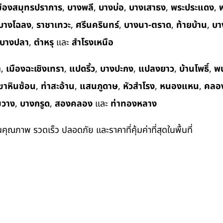
มืองสมุทรปราการ
,
บางพลี
,
บางบ่อ
,
บางเสาธง
,
พระประแดง
,
พ
บางโฉลง
,
ราชาเทวะ
,
ศรีนครินทร์
,
บางนา-ตราด
,
ท้ายบ้าน
,
บา
บางปลา
,
ตำหรุ
และ
สำโรงเหนือ
า
,
เมืองฉะเชิงเทรา
,
แปดริ้ว
,
บางปะกง
,
แปลงยาว
,
บ้านโพธิ์
,
พ
ขาหินซ้อน
,
ท่าสะอ้าน
,
แสนภูดาษ
,
หัวสำโรง
,
หนองแหน
,
คลอ
ขวาง
,
บางกรูด
,
สองคลอง
และ
ท่าทองหลาง
ในคุณภาพ รวดเร็ว ปลอดภัย และราคาที่คุ้มค่าที่สุดในพื้นที่