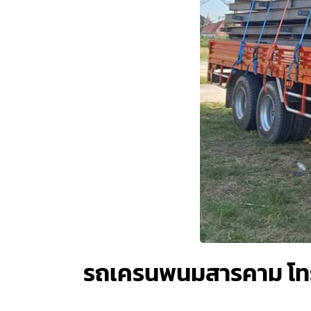
รถเครนพนมสารคาม โท