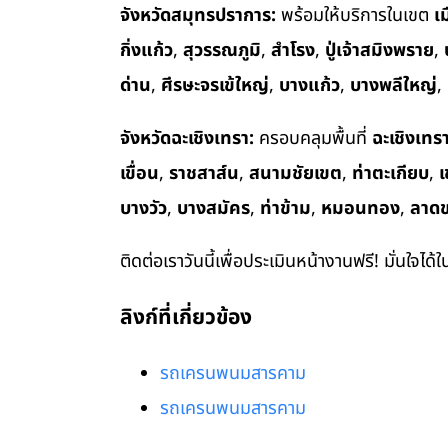
จังหวัดสมุทรปราการ:
พร้อมให้บริการในเขต
เ
กิ่งแก้ว
,
สุวรรณภูมิ
,
สำโรง
,
ปู่เจ้าสมิงพราย
,
ด่าน
,
ศีรษะจรเข้ใหญ่
,
บางแก้ว
,
บางพลีใหญ่
,
จังหวัดฉะเชิงเทรา:
ครอบคลุมพื้นที่
ฉะเชิงเทร
เขื่อน
,
ราชสาส์น
,
สนามชัยเขต
,
ท่าตะเกียบ
,
เ
บางวัว
,
บางสมัคร
,
ท่าข้าม
,
หมอนทอง
,
ลาด
ติดต่อเราวันนี้เพื่อประเมินหน้างานฟรี! มั่นใจได้
ลิงก์ที่เกี่ยวข้อง
รถเครนพนมสารคาม
รถเครนพนมสารคาม