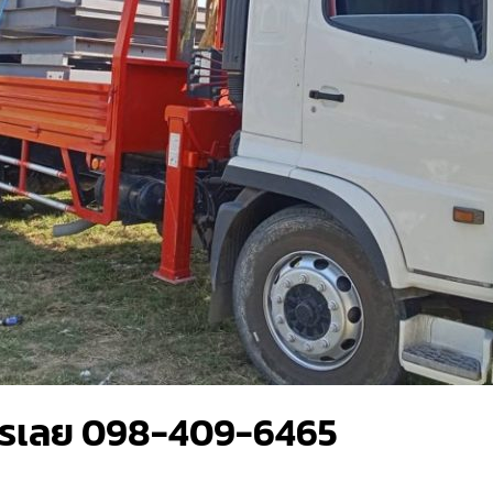
รเลย 098-409-6465