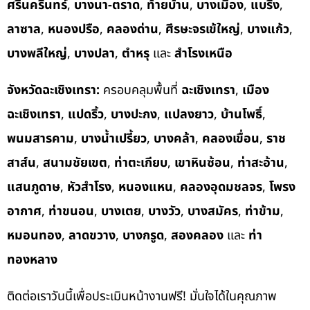
ศรีนครินทร์
,
บางนา-ตราด
,
ท้ายบ้าน
,
บางเมือง
,
แบริ่ง
,
ลาซาล
,
หนองปรือ
,
คลองด่าน
,
ศีรษะจรเข้ใหญ่
,
บางแก้ว
,
บางพลีใหญ่
,
บางปลา
,
ตำหรุ
และ
สำโรงเหนือ
จังหวัดฉะเชิงเทรา:
ครอบคลุมพื้นที่
ฉะเชิงเทรา
,
เมือง
ฉะเชิงเทรา
,
แปดริ้ว
,
บางปะกง
,
แปลงยาว
,
บ้านโพธิ์
,
พนมสารคาม
,
บางน้ำเปรี้ยว
,
บางคล้า
,
คลองเขื่อน
,
ราช
สาส์น
,
สนามชัยเขต
,
ท่าตะเกียบ
,
เขาหินซ้อน
,
ท่าสะอ้าน
,
แสนภูดาษ
,
หัวสำโรง
,
หนองแหน
,
คลองอุดมชลจร
,
โพรง
อากาศ
,
ท่าขนอน
,
บางเตย
,
บางวัว
,
บางสมัคร
,
ท่าข้าม
,
หมอนทอง
,
ลาดขวาง
,
บางกรูด
,
สองคลอง
และ
ท่า
ทองหลาง
ติดต่อเราวันนี้เพื่อประเมินหน้างานฟรี! มั่นใจได้ในคุณภาพ