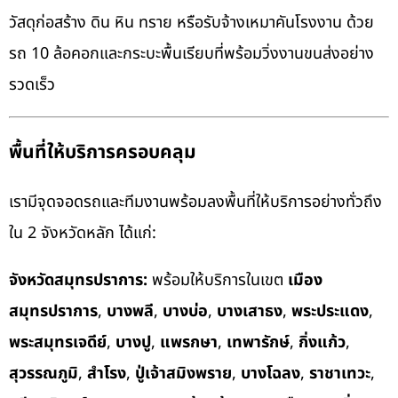
วัสดุก่อสร้าง ดิน หิน ทราย หรือรับจ้างเหมาคันโรงงาน ด้วย
รถ 10 ล้อคอกและกระบะพื้นเรียบที่พร้อมวิ่งงานขนส่งอย่าง
รวดเร็ว
พื้นที่ให้บริการครอบคลุม
เรามีจุดจอดรถและทีมงานพร้อมลงพื้นที่ให้บริการอย่างทั่วถึง
ใน 2 จังหวัดหลัก ได้แก่:
จังหวัดสมุทรปราการ:
พร้อมให้บริการในเขต
เมือง
สมุทรปราการ
,
บางพลี
,
บางบ่อ
,
บางเสาธง
,
พระประแดง
,
พระสมุทรเจดีย์
,
บางปู
,
แพรกษา
,
เทพารักษ์
,
กิ่งแก้ว
,
สุวรรณภูมิ
,
สำโรง
,
ปู่เจ้าสมิงพราย
,
บางโฉลง
,
ราชาเทวะ
,