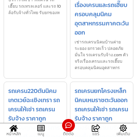
เรื่องเครนและรถเฮี๊ยบ
เฮี๊ยบ รถเทรลเลอร์ และรถ 10
ล้อรับจ้างทั่วไทย รับยกของห
ครอบคลุมนิคม
อุตสาหกรรมภาคตะวัน
ออก
เช่ารถเครนนิคมบ้านค่าย
ระยอง ยกรวดเร็ว ปลอดภัย
มั่นใจ รถเครนรับจ้าง.com ตัว
จริงเรื่องเครนและรถเฮี๊ยบ
ครอบคลุมนิคมอุตสาหกร
รถเครน220ตันนิคม
รถเครนยกโครงเหล็ก
เกตเวย์ฉะเชิงเทรา รถ
นิคมเหมราชตะวันออก
เครนให้เช่า รถเครน
รถเครนให้เช่า รถเครน
รับจ้าง ราคาถูก
รับจ้าง ราคาถูก
รองรับทุกงาน บริการ
รองรับทุกงาน บริการ
หน้าหลัก
เมนู
ติดต่อ
แชร์
เพิ่มเติม
ทุกพื้นที่ ภาคตะวันออก
ทุกพื้นที่ ภาคตะวันออก