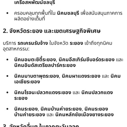
เครือสหพัฒน์ชลบุรี
ครอบคลุมทุกพื้นที่ใน
นิคมชลบุรี
เพื่อสนับสนุนภาคการ
ผลิตอย่างเต็มที่
2. จังหวัดระยอง และเขตเศรษฐกิจพิเศษ
บริการ
รถเครนรับจ้าง
ในจังหวัด
ระยอง
เข้าถึงทุกนิคม
อุตสาหกรรม:
นิคมอมตะซิตี้ระยอง
,
นิคมอีสเทิร์นซีบอร์ดระยอง
และ
นิคมอินดัสเตรียลปาร์คระยอง
นิคมมาบตาพุดระยอง
,
นิคมผาแดงระยอง
และ
นิคม
เอเชียระยอง
นิคมโรจนะปลวกแดงระยอง
และ
นิคมปลวกแดง
ระยอง
นิคมระยอง
,
นิคมบ้านค่ายระยอง
,
นิคมระยอง
บ้านค่ายระยอง
และ
นิคมหลักชัยเมืองยางระยอง
3. จังหวัดอื่นๆ ในภาคตะวันออก