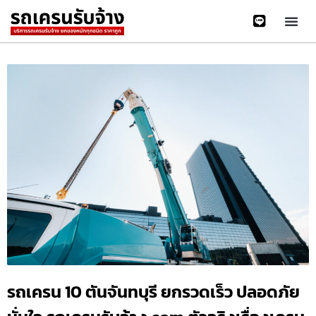
รถเครน 10 ตันจันทบุรี ยกรวดเร็ว ปลอดภัย