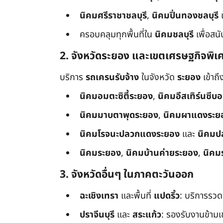
นิคมศรีราชาชลบุรี
,
นิคมปิ่นทองชลบุรี
ครอบคลุมทุกพื้นที่ใน
นิคมชลบุรี
เพื่อสน
2. จังหวัดระยอง และเขตเศรษฐกิจพิเ
บริการ
รถเครนรับจ้าง
ในจังหวัด
ระยอง
เข้าถ
นิคมอมตะซิตี้ระยอง
,
นิคมอีสเทิร์นซีบ
นิคมมาบตาพุดระยอง
,
นิคมผาแดงระย
นิคมโรจนะปลวกแดงระยอง
และ
นิคมป
นิคมระยอง
,
นิคมบ้านค่ายระยอง
,
นิคม
3. จังหวัดอื่นๆ ในภาคตะวันออก
ฉะเชิงเทรา
และพื้นที่
แปดริ้ว
: บริการรวด
ปราจีนบุรี
และ
สระแก้ว
: รองรับงานข้า