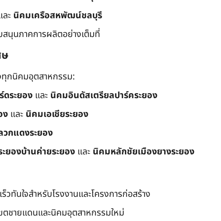
และ
นิคมเครือสหพัฒน์ชลบุรี
ับสนุนภาคการผลิตอย่างเต็มที่
ศษ
ึงทุกนิคมอุตสาหกรรม:
อร์ดระยอง
และ
นิคมอินดัสเตรียลปาร์คระยอง
อง
และ
นิคมเอเชียระยอง
ลวกแดงระยอง
ระยองบ้านค่ายระยอง
และ
นิคมหลักชัยเมืองยางระยอง
เร็วทันใจสำหรับโรงงานและโครงการก่อสร้าง
มเขตชายแดนและนิคมอุตสาหกรรมใหม่