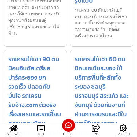
รูปแบบ
รถเครนยกเสาไฟฟ้านิคมเหม
ราชแปดริ้ว-ฉะเชิงเทรา รถ
รถเครน 100 ตันปราจีนบุรี
เครนให้เช่า ทุกขนาด รองรับ
ครบวงจรเรื่องรถเครนให้เช่า
ทุกงาน พร้อมคนขับผู้
และรถเฮี๊ยบรับจ้างทุกขนาด
เชี่ยวชาญ รถเครนยกเสาไฟ
รองรับงานยก ย้าย ติดตั้ง
ฟ้าน
เครื่องจักร และโครง
รถเครนให้เช่า 90 ตัน
รถเครนให้เช่า 60 ตัน
นิคมอินดัสเตรียล
นิคมเอเชียระยอง ให้
ปาร์คระยอง ยก
บริการพื้นที่หลักทั้ง
รวดเร็ว ปลอดภัย
ระยอง ชลบุรี
มั่นใจ รถเครน
ปราจีนบุรี สระแก้ว และ
รับจ้าง.com ตัวจริง
จันทบุรี ด้วยทีมงานที่
เรื่องเครนและรถเฮี๊ยบ
ผ่านการอบรมและมีใบ
ครอบคลุมนิคม
เซอร์รับรองความ
อุตสาหกรรมภาคตะวัน
ปลอดภัย
หน้าหลัก
เมนู
ติดต่อ
แชร์
เพิ่มเติม