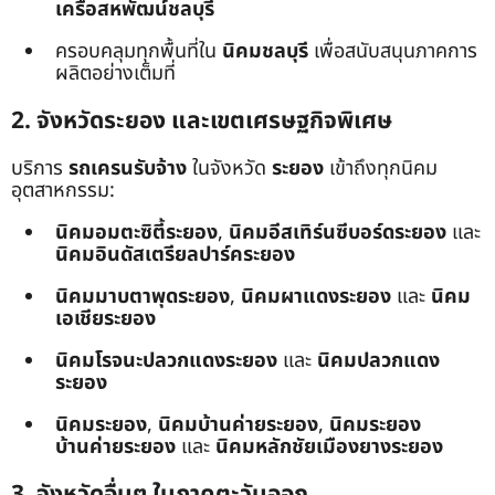
เครือสหพัฒน์ชลบุรี
ครอบคลุมทุกพื้นที่ใน
นิคมชลบุรี
เพื่อสนับสนุนภาคการ
ผลิตอย่างเต็มที่
2. จังหวัดระยอง และเขตเศรษฐกิจพิเศษ
บริการ
รถเครนรับจ้าง
ในจังหวัด
ระยอง
เข้าถึงทุกนิคม
อุตสาหกรรม:
นิคมอมตะซิตี้ระยอง
,
นิคมอีสเทิร์นซีบอร์ดระยอง
และ
นิคมอินดัสเตรียลปาร์คระยอง
นิคมมาบตาพุดระยอง
,
นิคมผาแดงระยอง
และ
นิคม
เอเชียระยอง
นิคมโรจนะปลวกแดงระยอง
และ
นิคมปลวกแดง
ระยอง
นิคมระยอง
,
นิคมบ้านค่ายระยอง
,
นิคมระยอง
บ้านค่ายระยอง
และ
นิคมหลักชัยเมืองยางระยอง
3. จังหวัดอื่นๆ ในภาคตะวันออก