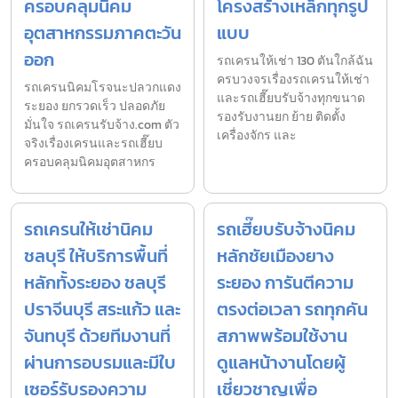
ครอบคลุมนิคม
โครงสร้างเหล็กทุกรูป
อุตสาหกรรมภาคตะวัน
แบบ
ออก
รถเครนให้เช่า 130 ตันใกล้ฉัน
ครบวงจรเรื่องรถเครนให้เช่า
รถเครนนิคมโรจนะปลวกแดง
และรถเฮี๊ยบรับจ้างทุกขนาด
ระยอง ยกรวดเร็ว ปลอดภัย
รองรับงานยก ย้าย ติดตั้ง
มั่นใจ รถเครนรับจ้าง.com ตัว
เครื่องจักร และ
จริงเรื่องเครนและรถเฮี๊ยบ
ครอบคลุมนิคมอุตสาหกร
รถเครนให้เช่านิคม
รถเฮี๊ยบรับจ้างนิคม
ชลบุรี ให้บริการพื้นที่
หลักชัยเมืองยาง
หลักทั้งระยอง ชลบุรี
ระยอง การันตีความ
ปราจีนบุรี สระแก้ว และ
ตรงต่อเวลา รถทุกคัน
จันทบุรี ด้วยทีมงานที่
สภาพพร้อมใช้งาน
ผ่านการอบรมและมีใบ
ดูแลหน้างานโดยผู้
เซอร์รับรองความ
เชี่ยวชาญเพื่อ