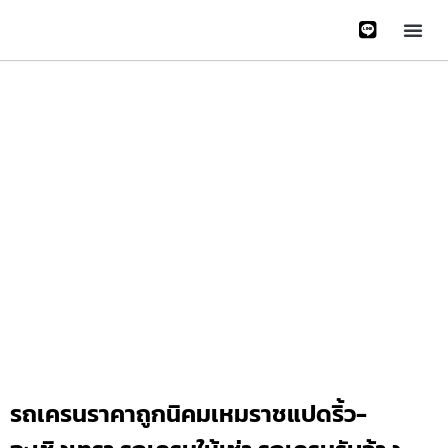
หน้าหลั
บริการข
ติดต่อเรา
เกี่ยวกับเรา
Gallery 
รถเครนราคาถูกนิคมเหมราชแปดริ้ว-