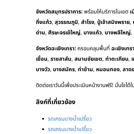
จังหวัดสมุทรปราการ:
พร้อมให้บริการในเขต
เ
กิ่งแก้ว
,
สุวรรณภูมิ
,
สำโรง
,
ปู่เจ้าสมิงพราย
,
ด่าน
,
ศีรษะจรเข้ใหญ่
,
บางแก้ว
,
บางพลีใหญ่
,
จังหวัดฉะเชิงเทรา:
ครอบคลุมพื้นที่
ฉะเชิงเทร
เขื่อน
,
ราชสาส์น
,
สนามชัยเขต
,
ท่าตะเกียบ
,
เ
บางวัว
,
บางสมัคร
,
ท่าข้าม
,
หมอนทอง
,
ลาด
ติดต่อเราวันนี้เพื่อประเมินหน้างานฟรี! มั่นใจได้
ลิงก์ที่เกี่ยวข้อง
รถเครนบางน้ำเปรี้ยว
รถเครนบางน้ำเปรี้ยว