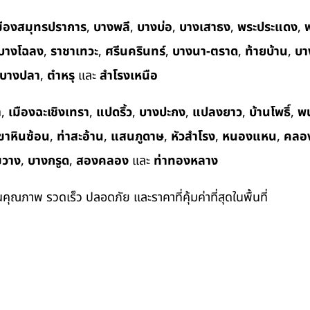
มืองสมุทรปราการ
,
บางพลี
,
บางบ่อ
,
บางเสาธง
,
พระประแดง
,
พ
บางโฉลง
,
ราชาเทวะ
,
ศรีนครินทร์
,
บางนา-ตราด
,
ท้ายบ้าน
,
บา
บางปลา
,
ตำหรุ
และ
สำโรงเหนือ
า
,
เมืองฉะเชิงเทรา
,
แปดริ้ว
,
บางปะกง
,
แปลงยาว
,
บ้านโพธิ์
,
พ
ขาหินซ้อน
,
ท่าสะอ้าน
,
แสนภูดาษ
,
หัวสำโรง
,
หนองแหน
,
คลอ
ขวาง
,
บางกรูด
,
สองคลอง
และ
ท่าทองหลาง
ในคุณภาพ รวดเร็ว ปลอดภัย และราคาที่คุ้มค่าที่สุดในพื้นที่