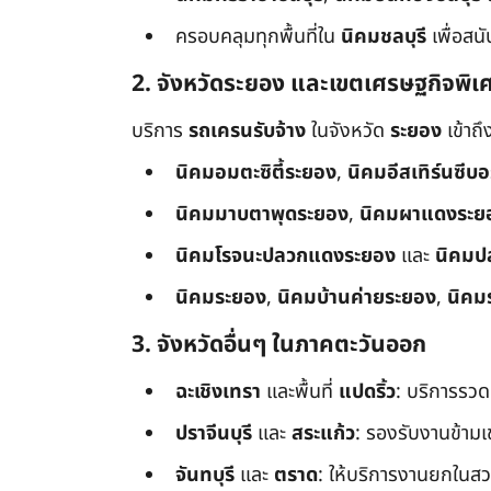
ครอบคลุมทุกพื้นที่ใน
นิคมชลบุรี
เพื่อสน
2. จังหวัดระยอง และเขตเศรษฐกิจพิเ
บริการ
รถเครนรับจ้าง
ในจังหวัด
ระยอง
เข้าถ
นิคมอมตะซิตี้ระยอง
,
นิคมอีสเทิร์นซีบ
นิคมมาบตาพุดระยอง
,
นิคมผาแดงระย
นิคมโรจนะปลวกแดงระยอง
และ
นิคมป
นิคมระยอง
,
นิคมบ้านค่ายระยอง
,
นิคม
3. จังหวัดอื่นๆ ในภาคตะวันออก
ฉะเชิงเทรา
และพื้นที่
แปดริ้ว
: บริการรวด
ปราจีนบุรี
และ
สระแก้ว
: รองรับงานข้า
จันทบุรี
และ
ตราด
: ให้บริการงานยกในสว