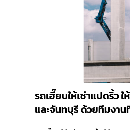
รถเฮี๊ยบให้เช่าแปดริ้ว ให
และจันทบุรี ด้วยทีมงา