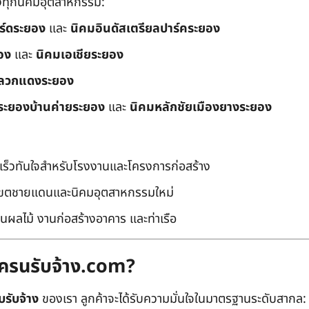
ึงทุกนิคมอุตสาหกรรม:
อร์ดระยอง
และ
นิคมอินดัสเตรียลปาร์คระยอง
อง
และ
นิคมเอเชียระยอง
ลวกแดงระยอง
ระยองบ้านค่ายระยอง
และ
นิคมหลักชัยเมืองยางระยอง
เร็วทันใจสำหรับโรงงานและโครงการก่อสร้าง
มเขตชายแดนและนิคมอุตสาหกรรมใหม่
นผลไม้ งานก่อสร้างอาคาร และท่าเรือ
ถเครนรับจ้าง.com?
บรับจ้าง
ของเรา ลูกค้าจะได้รับความมั่นใจในมาตรฐานระดับสากล: