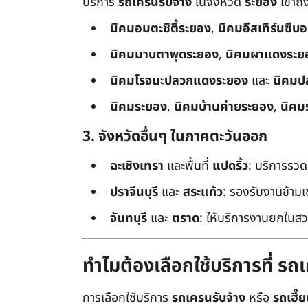
บริการ
รถเครนรับจ้าง
ในจังหวัด
ระยอง
เข้าถ
นิคมอมตะซิตี้ระยอง
,
นิคมอีสเทิร์นซีบ
นิคมมาบตาพุดระยอง
,
นิคมผาแดงระย
นิคมโรจนะปลวกแดงระยอง
และ
นิคมป
นิคมระยอง
,
นิคมบ้านค่ายระยอง
,
นิคม
3. จังหวัดอื่นๆ ในภาคตะวันออก
ฉะเชิงเทรา
และพื้นที่
แปดริ้ว
: บริการรวด
ปราจีนบุรี
และ
สระแก้ว
: รองรับงานข้า
จันทบุรี
และ
ตราด
: ให้บริการงานยกในสว
ทำไมต้องเลือกใช้บริการที่ ร
การเลือกใช้บริการ
รถเครนรับจ้าง
หรือ
รถเฮี๊ย