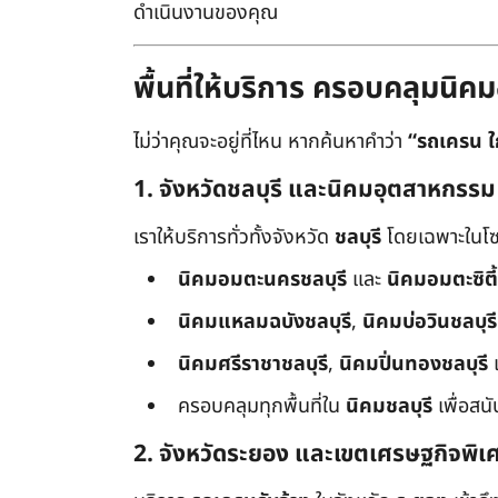
ดำเนินงานของคุณ
พื้นที่ให้บริการ ครอบคลุมน
ไม่ว่าคุณจะอยู่ที่ไหน หากค้นหาคำว่า
“รถเครน ใ
1. จังหวัดชลบุรี และนิคมอุตสาหกรรม
เราให้บริการทั่วทั้งจังหวัด
ชลบุรี
โดยเฉพาะในโซ
นิคมอมตะนครชลบุรี
และ
นิคมอมตะซิตี้
นิคมแหลมฉบังชลบุรี
,
นิคมบ่อวินชลบุรี
นิคมศรีราชาชลบุรี
,
นิคมปิ่นทองชลบุรี
ครอบคลุมทุกพื้นที่ใน
นิคมชลบุรี
เพื่อสน
2. จังหวัดระยอง และเขตเศรษฐกิจพิเ