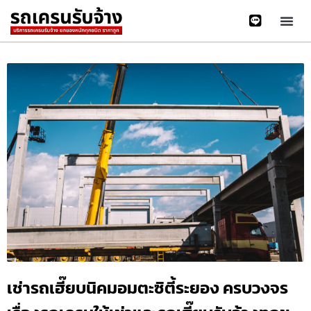
เช่ารถเฮี๊ยบนิคมอมตะซิตี้ระยอง ครบวงจร