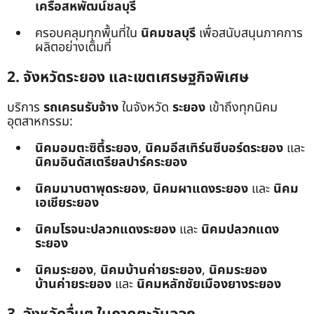
เครือสหพัฒน์ชลบุรี
ครอบคลุมทุกพื้นที่ใน
นิคมชลบุรี
เพื่อสนับสนุนภาคการ
ผลิตอย่างเต็มที่
2. จังหวัดระยอง และเขตเศรษฐกิจพิเศษ
บริการ
รถเครนรับจ้าง
ในจังหวัด
ระยอง
เข้าถึงทุกนิคม
อุตสาหกรรม:
นิคมอมตะซิตี้ระยอง
,
นิคมอีสเทิร์นซีบอร์ดระยอง
และ
นิคมอินดัสเตรียลปาร์คระยอง
นิคมมาบตาพุดระยอง
,
นิคมผาแดงระยอง
และ
นิคม
เอเชียระยอง
นิคมโรจนะปลวกแดงระยอง
และ
นิคมปลวกแดง
ระยอง
นิคมระยอง
,
นิคมบ้านค่ายระยอง
,
นิคมระยอง
บ้านค่ายระยอง
และ
นิคมหลักชัยเมืองยางระยอง