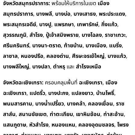
จังหวัดสมุทรปราการ:
พร้อมให้บริการในเขต
เมือง
สมุทรปราการ
,
บางพลี
,
บางบ่อ
,
บางเสาธง
,
พระประแดง
,
พระสมุทรเจดีย์
,
บางปู
,
แพรกษา
,
เทพารักษ์
,
กิ่งแก้ว
,
สุวรรณภูมิ
,
สำโรง
,
ปู่เจ้าสมิงพราย
,
บางโฉลง
,
ราชาเทวะ
,
ศรีนครินทร์
,
บางนา-ตราด
,
ท้ายบ้าน
,
บางเมือง
,
แบริ่ง
,
ลาซาล
,
หนองปรือ
,
คลองด่าน
,
ศีรษะจรเข้ใหญ่
,
บางแก้ว
,
บางพลีใหญ่
,
บางปลา
,
ตำหรุ
และ
สำโรงเหนือ
จังหวัดฉะเชิงเทรา:
ครอบคลุมพื้นที่
ฉะเชิงเทรา
,
เมือง
ฉะเชิงเทรา
,
แปดริ้ว
,
บางปะกง
,
แปลงยาว
,
บ้านโพธิ์
,
พนมสารคาม
,
บางน้ำเปรี้ยว
,
บางคล้า
,
คลองเขื่อน
,
ราช
สาส์น
,
สนามชัยเขต
,
ท่าตะเกียบ
,
เขาหินซ้อน
,
ท่าสะอ้าน
,
แสนภูดาษ
,
หัวสำโรง
,
หนองแหน
,
คลองอุดมชลจร
,
โพรง