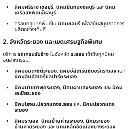
นิคมศรีราชาชลบุรี
,
นิคมปิ่นทองชลบุรี
และ
นิคม
เครือสหพัฒน์ชลบุรี
ครอบคลุมทุกพื้นที่ใน
นิคมชลบุรี
เพื่อสนับสนุนภาคการ
ผลิตอย่างเต็มที่
2. จังหวัดระยอง และเขตเศรษฐกิจพิเศษ
บริการ
รถเครนรับจ้าง
ในจังหวัด
ระยอง
เข้าถึงทุกนิคม
อุตสาหกรรม:
นิคมอมตะซิตี้ระยอง
,
นิคมอีสเทิร์นซีบอร์ดระยอง
และ
นิคมอินดัสเตรียลปาร์คระยอง
นิคมมาบตาพุดระยอง
,
นิคมผาแดงระยอง
และ
นิคม
เอเชียระยอง
นิคมโรจนะปลวกแดงระยอง
และ
นิคมปลวกแดง
ระยอง
นิคมระยอง
,
นิคมบ้านค่ายระยอง
,
นิคมระยอง
บ้านค่ายระยอง
และ
นิคมหลักชัยเมืองยางระยอง