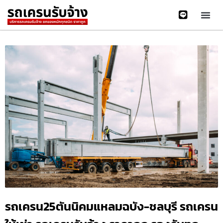
รถเครน25ตันนิคมแหลมฉบัง-ชลบุรี รถเครน