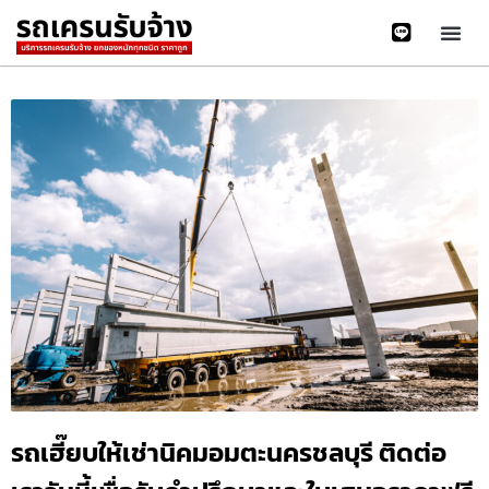
รถเฮี๊ยบให้เช่านิคมอมตะนครชลบุรี ติดต่อ