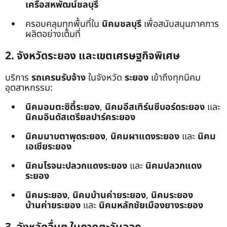
เครือสหพัฒน์ชลบุรี
ครอบคลุมทุกพื้นที่ใน
นิคมชลบุรี
เพื่อสนับสนุนภาคการ
ผลิตอย่างเต็มที่
2. จังหวัดระยอง และเขตเศรษฐกิจพิเศษ
บริการ
รถเครนรับจ้าง
ในจังหวัด
ระยอง
เข้าถึงทุกนิคม
อุตสาหกรรม:
นิคมอมตะซิตี้ระยอง
,
นิคมอีสเทิร์นซีบอร์ดระยอง
และ
นิคมอินดัสเตรียลปาร์คระยอง
นิคมมาบตาพุดระยอง
,
นิคมผาแดงระยอง
และ
นิคม
เอเชียระยอง
นิคมโรจนะปลวกแดงระยอง
และ
นิคมปลวกแดง
ระยอง
นิคมระยอง
,
นิคมบ้านค่ายระยอง
,
นิคมระยอง
บ้านค่ายระยอง
และ
นิคมหลักชัยเมืองยางระยอง