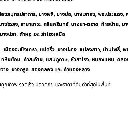
มืองสมุทรปราการ
,
บางพลี
,
บางบ่อ
,
บางเสาธง
,
พระประแดง
,
พ
บางโฉลง
,
ราชาเทวะ
,
ศรีนครินทร์
,
บางนา-ตราด
,
ท้ายบ้าน
,
บา
บางปลา
,
ตำหรุ
และ
สำโรงเหนือ
า
,
เมืองฉะเชิงเทรา
,
แปดริ้ว
,
บางปะกง
,
แปลงยาว
,
บ้านโพธิ์
,
พ
ขาหินซ้อน
,
ท่าสะอ้าน
,
แสนภูดาษ
,
หัวสำโรง
,
หนองแหน
,
คลอ
ขวาง
,
บางกรูด
,
สองคลอง
และ
ท่าทองหลาง
ในคุณภาพ รวดเร็ว ปลอดภัย และราคาที่คุ้มค่าที่สุดในพื้นที่