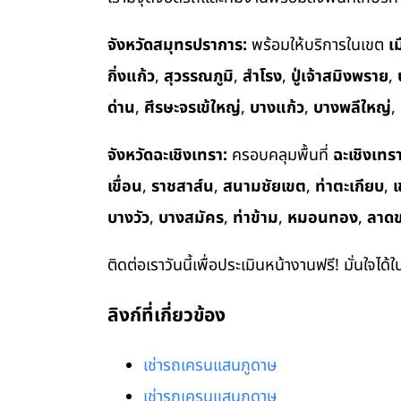
จังหวัดสมุทรปราการ:
พร้อมให้บริการในเขต
เ
กิ่งแก้ว
,
สุวรรณภูมิ
,
สำโรง
,
ปู่เจ้าสมิงพราย
,
ด่าน
,
ศีรษะจรเข้ใหญ่
,
บางแก้ว
,
บางพลีใหญ่
,
จังหวัดฉะเชิงเทรา:
ครอบคลุมพื้นที่
ฉะเชิงเทร
เขื่อน
,
ราชสาส์น
,
สนามชัยเขต
,
ท่าตะเกียบ
,
เ
บางวัว
,
บางสมัคร
,
ท่าข้าม
,
หมอนทอง
,
ลาด
ติดต่อเราวันนี้เพื่อประเมินหน้างานฟรี! มั่นใจได้
ลิงก์ที่เกี่ยวข้อง
เช่ารถเครนแสนภูดาษ
เช่ารถเครนแสนภูดาษ