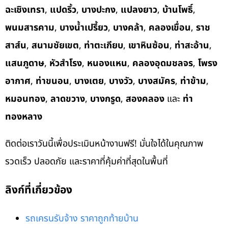
ฉะเชิงเทรา
,
แปดริ้ว
,
บางปะกง
,
แปลงยาว
,
บ้านโพธิ์
,
พนมสารคาม
,
บางน้ำเปรี้ยว
,
บางคล้า
,
คลองเขื่อน
,
ราช
สาส์น
,
สนามชัยเขต
,
ท่าตะเกียบ
,
เขาหินซ้อน
,
ท่าสะอ้าน
,
แสนภูดาษ
,
หัวสำโรง
,
หนองแหน
,
คลองอุดมชลจร
,
โพรง
อากาศ
,
ท่าขนอน
,
บางเตย
,
บางวัว
,
บางสมัคร
,
ท่าข้าม
,
หมอนทอง
,
ลาดขวาง
,
บางกรูด
,
สองคลอง
และ
ท่า
ทองหลาง
ติดต่อเราวันนี้เพื่อประเมินหน้างานฟรี! มั่นใจได้ในคุณภาพ
รวดเร็ว ปลอดภัย และราคาที่คุ้มค่าที่สุดในพื้นที่
ลิงก์ที่เกี่ยวข้อง
รถเครนรับจ้าง ราคาถูกท้ายบ้าน