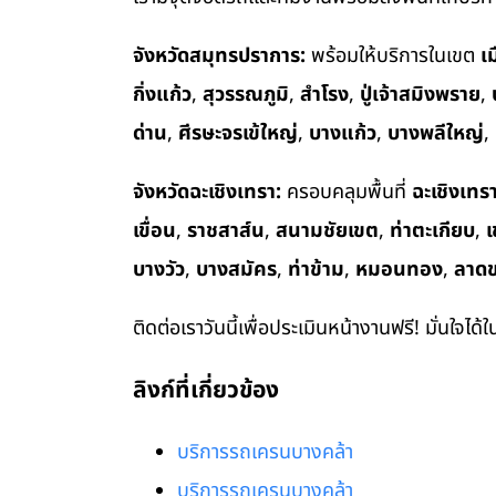
จังหวัดสมุทรปราการ:
พร้อมให้บริการในเขต
เ
กิ่งแก้ว
,
สุวรรณภูมิ
,
สำโรง
,
ปู่เจ้าสมิงพราย
,
ด่าน
,
ศีรษะจรเข้ใหญ่
,
บางแก้ว
,
บางพลีใหญ่
,
จังหวัดฉะเชิงเทรา:
ครอบคลุมพื้นที่
ฉะเชิงเทร
เขื่อน
,
ราชสาส์น
,
สนามชัยเขต
,
ท่าตะเกียบ
,
เ
บางวัว
,
บางสมัคร
,
ท่าข้าม
,
หมอนทอง
,
ลาด
ติดต่อเราวันนี้เพื่อประเมินหน้างานฟรี! มั่นใจได้
ลิงก์ที่เกี่ยวข้อง
บริการรถเครนบางคล้า
บริการรถเครนบางคล้า