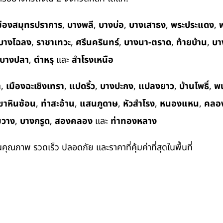
มืองสมุทรปราการ
,
บางพลี
,
บางบ่อ
,
บางเสาธง
,
พระประแดง
,
พ
บางโฉลง
,
ราชาเทวะ
,
ศรีนครินทร์
,
บางนา-ตราด
,
ท้ายบ้าน
,
บา
บางปลา
,
ตำหรุ
และ
สำโรงเหนือ
า
,
เมืองฉะเชิงเทรา
,
แปดริ้ว
,
บางปะกง
,
แปลงยาว
,
บ้านโพธิ์
,
พ
ขาหินซ้อน
,
ท่าสะอ้าน
,
แสนภูดาษ
,
หัวสำโรง
,
หนองแหน
,
คลอ
ขวาง
,
บางกรูด
,
สองคลอง
และ
ท่าทองหลาง
ในคุณภาพ รวดเร็ว ปลอดภัย และราคาที่คุ้มค่าที่สุดในพื้นที่