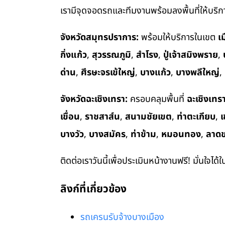
เรามีจุดจอดรถและทีมงานพร้อมลงพื้นที่ให้บริการ
จังหวัดสมุทรปราการ:
พร้อมให้บริการในเขต
เ
กิ่งแก้ว
,
สุวรรณภูมิ
,
สำโรง
,
ปู่เจ้าสมิงพราย
,
ด่าน
,
ศีรษะจรเข้ใหญ่
,
บางแก้ว
,
บางพลีใหญ่
,
จังหวัดฉะเชิงเทรา:
ครอบคลุมพื้นที่
ฉะเชิงเทร
เขื่อน
,
ราชสาส์น
,
สนามชัยเขต
,
ท่าตะเกียบ
,
เ
บางวัว
,
บางสมัคร
,
ท่าข้าม
,
หมอนทอง
,
ลาด
ติดต่อเราวันนี้เพื่อประเมินหน้างานฟรี! มั่นใจได้
ลิงก์ที่เกี่ยวข้อง
รถเครนรับจ้างบางเมือง