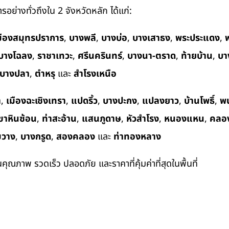
อย่างทั่วถึงใน 2 จังหวัดหลัก ได้แก่:
มืองสมุทรปราการ
,
บางพลี
,
บางบ่อ
,
บางเสาธง
,
พระประแดง
,
พ
บางโฉลง
,
ราชาเทวะ
,
ศรีนครินทร์
,
บางนา-ตราด
,
ท้ายบ้าน
,
บา
บางปลา
,
ตำหรุ
และ
สำโรงเหนือ
า
,
เมืองฉะเชิงเทรา
,
แปดริ้ว
,
บางปะกง
,
แปลงยาว
,
บ้านโพธิ์
,
พ
ขาหินซ้อน
,
ท่าสะอ้าน
,
แสนภูดาษ
,
หัวสำโรง
,
หนองแหน
,
คลอ
ขวาง
,
บางกรูด
,
สองคลอง
และ
ท่าทองหลาง
ในคุณภาพ รวดเร็ว ปลอดภัย และราคาที่คุ้มค่าที่สุดในพื้นที่