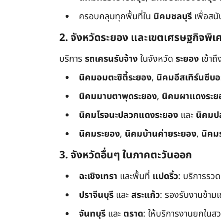
ครอบคลุมทุกพื้นที่ใน
นิคมชลบุรี
เพื่อสน
2. จังหวัดระยอง และเขตเศรษฐกิจพิเ
บริการ
รถเครนรับจ้าง
ในจังหวัด
ระยอง
เข้าถ
นิคมอมตะซิตี้ระยอง
,
นิคมอีสเทิร์นซีบ
นิคมมาบตาพุดระยอง
,
นิคมผาแดงระย
นิคมโรจนะปลวกแดงระยอง
และ
นิคมป
นิคมระยอง
,
นิคมบ้านค่ายระยอง
,
นิคม
3. จังหวัดอื่นๆ ในภาคตะวันออก
ฉะเชิงเทรา
และพื้นที่
แปดริ้ว
: บริการรวด
ปราจีนบุรี
และ
สระแก้ว
: รองรับงานข้า
จันทบุรี
และ
ตราด
: ให้บริการงานยกในสว