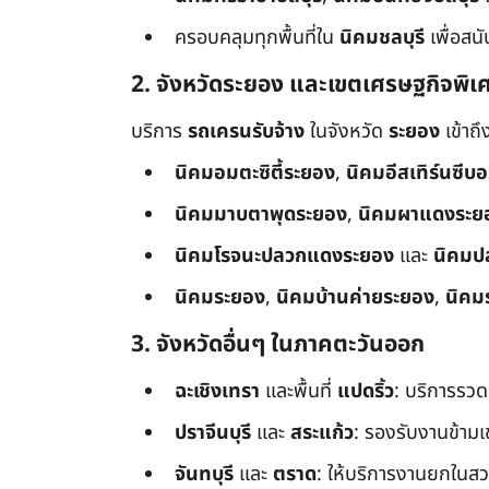
ครอบคลุมทุกพื้นที่ใน
นิคมชลบุรี
เพื่อสน
2. จังหวัดระยอง และเขตเศรษฐกิจพิเ
บริการ
รถเครนรับจ้าง
ในจังหวัด
ระยอง
เข้าถ
นิคมอมตะซิตี้ระยอง
,
นิคมอีสเทิร์นซีบ
นิคมมาบตาพุดระยอง
,
นิคมผาแดงระย
นิคมโรจนะปลวกแดงระยอง
และ
นิคมป
นิคมระยอง
,
นิคมบ้านค่ายระยอง
,
นิคม
3. จังหวัดอื่นๆ ในภาคตะวันออก
ฉะเชิงเทรา
และพื้นที่
แปดริ้ว
: บริการรวด
ปราจีนบุรี
และ
สระแก้ว
: รองรับงานข้า
จันทบุรี
และ
ตราด
: ให้บริการงานยกในสว