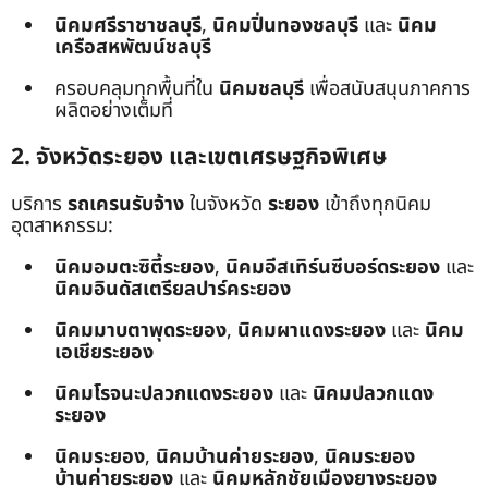
นิคมศรีราชาชลบุรี
,
นิคมปิ่นทองชลบุรี
และ
นิคม
เครือสหพัฒน์ชลบุรี
ครอบคลุมทุกพื้นที่ใน
นิคมชลบุรี
เพื่อสนับสนุนภาคการ
ผลิตอย่างเต็มที่
2. จังหวัดระยอง และเขตเศรษฐกิจพิเศษ
บริการ
รถเครนรับจ้าง
ในจังหวัด
ระยอง
เข้าถึงทุกนิคม
อุตสาหกรรม:
นิคมอมตะซิตี้ระยอง
,
นิคมอีสเทิร์นซีบอร์ดระยอง
และ
นิคมอินดัสเตรียลปาร์คระยอง
นิคมมาบตาพุดระยอง
,
นิคมผาแดงระยอง
และ
นิคม
เอเชียระยอง
นิคมโรจนะปลวกแดงระยอง
และ
นิคมปลวกแดง
ระยอง
นิคมระยอง
,
นิคมบ้านค่ายระยอง
,
นิคมระยอง
บ้านค่ายระยอง
และ
นิคมหลักชัยเมืองยางระยอง