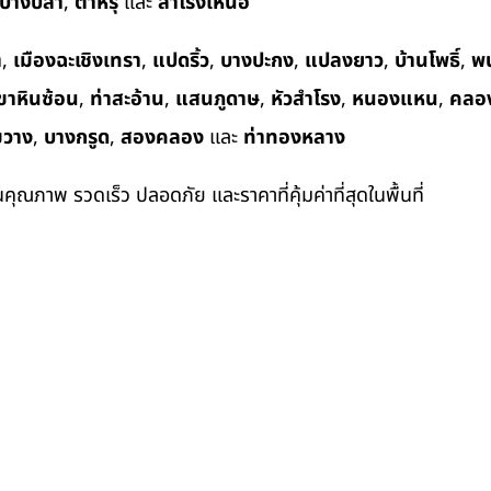
บางปลา
,
ตำหรุ
และ
สำโรงเหนือ
า
,
เมืองฉะเชิงเทรา
,
แปดริ้ว
,
บางปะกง
,
แปลงยาว
,
บ้านโพธิ์
,
พ
ขาหินซ้อน
,
ท่าสะอ้าน
,
แสนภูดาษ
,
หัวสำโรง
,
หนองแหน
,
คลอ
ขวาง
,
บางกรูด
,
สองคลอง
และ
ท่าทองหลาง
ในคุณภาพ รวดเร็ว ปลอดภัย และราคาที่คุ้มค่าที่สุดในพื้นที่