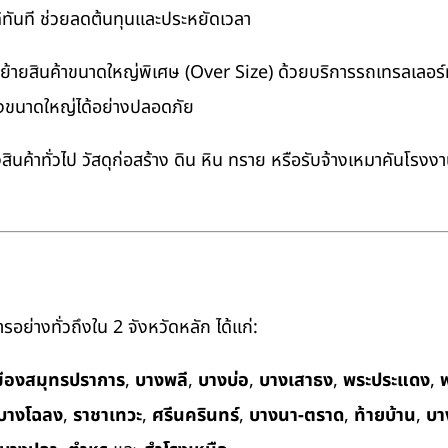
ด้ทันที ช่วยลดต้นทุนและประหยัดเวลา
ายสินค้าขนาดใหญ่พิเศษ (Over Size) ด้วยบริการรถเทรลเลอร์ทั
างขนาดใหญ่ได้อย่างปลอดภัย
นค้าทั่วไป วัสดุก่อสร้าง ดิน หิน ทราย หรือรับจ้างเหมาคันโรงง
อย่างทั่วถึงใน 2 จังหวัดหลัก ได้แก่:
มืองสมุทรปราการ
,
บางพลี
,
บางบ่อ
,
บางเสาธง
,
พระประแดง
,
พ
บางโฉลง
,
ราชาเทวะ
,
ศรีนครินทร์
,
บางนา-ตราด
,
ท้ายบ้าน
,
บา