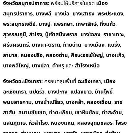
จังหวัดสมุทรปราการ:
พร้อมให้บริการในเขต
เมือง
สมุทรปราการ
,
บางพลี
,
บางบ่อ
,
บางเสาธง
,
พระประแดง
,
พระสมุทรเจดีย์
,
บางปู
,
แพรกษา
,
เทพารักษ์
,
กิ่งแก้ว
,
สุวรรณภูมิ
,
สำโรง
,
ปู่เจ้าสมิงพราย
,
บางโฉลง
,
ราชาเทวะ
,
ศรีนครินทร์
,
บางนา-ตราด
,
ท้ายบ้าน
,
บางเมือง
,
แบริ่ง
,
ลาซาล
,
หนองปรือ
,
คลองด่าน
,
ศีรษะจรเข้ใหญ่
,
บางแก้ว
,
บางพลีใหญ่
,
บางปลา
,
ตำหรุ
และ
สำโรงเหนือ
จังหวัดฉะเชิงเทรา:
ครอบคลุมพื้นที่
ฉะเชิงเทรา
,
เมือง
ฉะเชิงเทรา
,
แปดริ้ว
,
บางปะกง
,
แปลงยาว
,
บ้านโพธิ์
,
พนมสารคาม
,
บางน้ำเปรี้ยว
,
บางคล้า
,
คลองเขื่อน
,
ราช
สาส์น
,
สนามชัยเขต
,
ท่าตะเกียบ
,
เขาหินซ้อน
,
ท่าสะอ้าน
,
แสนภูดาษ
,
หัวสำโรง
,
หนองแหน
,
คลองอุดมชลจร
,
โพรง