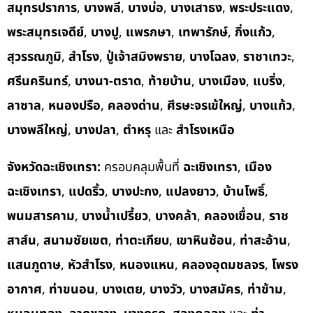
สมุทรปราการ
,
บางพลี
,
บางบ่อ
,
บางเสาธง
,
พระประแดง
,
พระสมุทรเจดีย์
,
บางปู
,
แพรกษา
,
เทพารักษ์
,
กิ่งแก้ว
,
สุวรรณภูมิ
,
สำโรง
,
ปู่เจ้าสมิงพราย
,
บางโฉลง
,
ราชาเทวะ
,
ศรีนครินทร์
,
บางนา-ตราด
,
ท้ายบ้าน
,
บางเมือง
,
แบริ่ง
,
ลาซาล
,
หนองปรือ
,
คลองด่าน
,
ศีรษะจรเข้ใหญ่
,
บางแก้ว
,
บางพลีใหญ่
,
บางปลา
,
ตำหรุ
และ
สำโรงเหนือ
จังหวัดฉะเชิงเทรา:
ครอบคลุมพื้นที่
ฉะเชิงเทรา
,
เมือง
ฉะเชิงเทรา
,
แปดริ้ว
,
บางปะกง
,
แปลงยาว
,
บ้านโพธิ์
,
พนมสารคาม
,
บางน้ำเปรี้ยว
,
บางคล้า
,
คลองเขื่อน
,
ราช
สาส์น
,
สนามชัยเขต
,
ท่าตะเกียบ
,
เขาหินซ้อน
,
ท่าสะอ้าน
,
แสนภูดาษ
,
หัวสำโรง
,
หนองแหน
,
คลองอุดมชลจร
,
โพรง
อากาศ
,
ท่าขนอน
,
บางเตย
,
บางวัว
,
บางสมัคร
,
ท่าข้าม
,