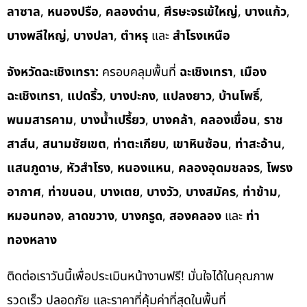
ลาซาล
,
หนองปรือ
,
คลองด่าน
,
ศีรษะจรเข้ใหญ่
,
บางแก้ว
,
บางพลีใหญ่
,
บางปลา
,
ตำหรุ
และ
สำโรงเหนือ
จังหวัดฉะเชิงเทรา:
ครอบคลุมพื้นที่
ฉะเชิงเทรา
,
เมือง
ฉะเชิงเทรา
,
แปดริ้ว
,
บางปะกง
,
แปลงยาว
,
บ้านโพธิ์
,
พนมสารคาม
,
บางน้ำเปรี้ยว
,
บางคล้า
,
คลองเขื่อน
,
ราช
สาส์น
,
สนามชัยเขต
,
ท่าตะเกียบ
,
เขาหินซ้อน
,
ท่าสะอ้าน
,
แสนภูดาษ
,
หัวสำโรง
,
หนองแหน
,
คลองอุดมชลจร
,
โพรง
อากาศ
,
ท่าขนอน
,
บางเตย
,
บางวัว
,
บางสมัคร
,
ท่าข้าม
,
หมอนทอง
,
ลาดขวาง
,
บางกรูด
,
สองคลอง
และ
ท่า
ทองหลาง
ติดต่อเราวันนี้เพื่อประเมินหน้างานฟรี! มั่นใจได้ในคุณภาพ
รวดเร็ว ปลอดภัย และราคาที่คุ้มค่าที่สุดในพื้นที่