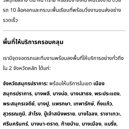
วัสดุก่อสร้าง ดิน หิน ทราย หรือรับจ้างเหมาคันโรงงาน ด้วย
รถ 10 ล้อคอกและกระบะพื้นเรียบที่พร้อมวิ่งงานขนส่งอย่าง
รวดเร็ว
พื้นที่ให้บริการครอบคลุม
เรามีจุดจอดรถและทีมงานพร้อมลงพื้นที่ให้บริการอย่างทั่วถึง
ใน 2 จังหวัดหลัก ได้แก่:
จังหวัดสมุทรปราการ:
พร้อมให้บริการในเขต
เมือง
สมุทรปราการ
,
บางพลี
,
บางบ่อ
,
บางเสาธง
,
พระประแดง
,
พระสมุทรเจดีย์
,
บางปู
,
แพรกษา
,
เทพารักษ์
,
กิ่งแก้ว
,
สุวรรณภูมิ
,
สำโรง
,
ปู่เจ้าสมิงพราย
,
บางโฉลง
,
ราชาเทวะ
,
ศรีนครินทร์
,
บางนา-ตราด
,
ท้ายบ้าน
,
บางเมือง
,
แบริ่ง
,