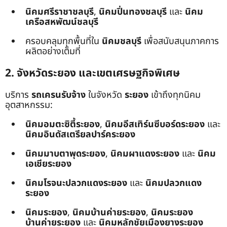
นิคมศรีราชาชลบุรี
,
นิคมปิ่นทองชลบุรี
และ
นิคม
เครือสหพัฒน์ชลบุรี
ครอบคลุมทุกพื้นที่ใน
นิคมชลบุรี
เพื่อสนับสนุนภาคการ
ผลิตอย่างเต็มที่
2. จังหวัดระยอง และเขตเศรษฐกิจพิเศษ
บริการ
รถเครนรับจ้าง
ในจังหวัด
ระยอง
เข้าถึงทุกนิคม
อุตสาหกรรม:
นิคมอมตะซิตี้ระยอง
,
นิคมอีสเทิร์นซีบอร์ดระยอง
และ
นิคมอินดัสเตรียลปาร์คระยอง
นิคมมาบตาพุดระยอง
,
นิคมผาแดงระยอง
และ
นิคม
เอเชียระยอง
นิคมโรจนะปลวกแดงระยอง
และ
นิคมปลวกแดง
ระยอง
นิคมระยอง
,
นิคมบ้านค่ายระยอง
,
นิคมระยอง
บ้านค่ายระยอง
และ
นิคมหลักชัยเมืองยางระยอง