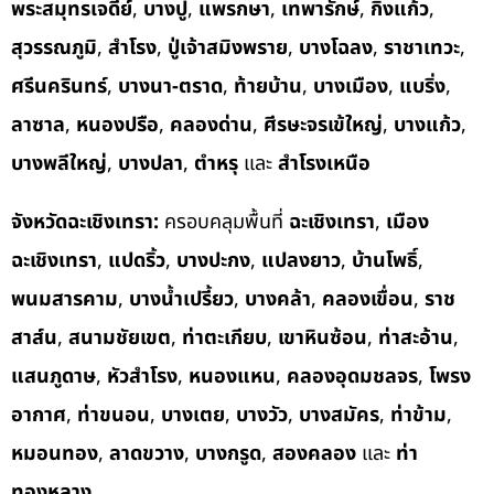
พระสมุทรเจดีย์
,
บางปู
,
แพรกษา
,
เทพารักษ์
,
กิ่งแก้ว
,
สุวรรณภูมิ
,
สำโรง
,
ปู่เจ้าสมิงพราย
,
บางโฉลง
,
ราชาเทวะ
,
ศรีนครินทร์
,
บางนา-ตราด
,
ท้ายบ้าน
,
บางเมือง
,
แบริ่ง
,
ลาซาล
,
หนองปรือ
,
คลองด่าน
,
ศีรษะจรเข้ใหญ่
,
บางแก้ว
,
บางพลีใหญ่
,
บางปลา
,
ตำหรุ
และ
สำโรงเหนือ
จังหวัดฉะเชิงเทรา:
ครอบคลุมพื้นที่
ฉะเชิงเทรา
,
เมือง
ฉะเชิงเทรา
,
แปดริ้ว
,
บางปะกง
,
แปลงยาว
,
บ้านโพธิ์
,
พนมสารคาม
,
บางน้ำเปรี้ยว
,
บางคล้า
,
คลองเขื่อน
,
ราช
สาส์น
,
สนามชัยเขต
,
ท่าตะเกียบ
,
เขาหินซ้อน
,
ท่าสะอ้าน
,
แสนภูดาษ
,
หัวสำโรง
,
หนองแหน
,
คลองอุดมชลจร
,
โพรง
อากาศ
,
ท่าขนอน
,
บางเตย
,
บางวัว
,
บางสมัคร
,
ท่าข้าม
,
หมอนทอง
,
ลาดขวาง
,
บางกรูด
,
สองคลอง
และ
ท่า
ทองหลาง