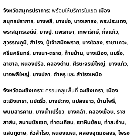
จังหวัดสมุทรปราการ:
พร้อมให้บริการในเขต
เมือง
สมุทรปราการ
,
บางพลี
,
บางบ่อ
,
บางเสาธง
,
พระประแดง
,
พระสมุทรเจดีย์
,
บางปู
,
แพรกษา
,
เทพารักษ์
,
กิ่งแก้ว
,
สุวรรณภูมิ
,
สำโรง
,
ปู่เจ้าสมิงพราย
,
บางโฉลง
,
ราชาเทวะ
,
ศรีนครินทร์
,
บางนา-ตราด
,
ท้ายบ้าน
,
บางเมือง
,
แบริ่ง
,
ลาซาล
,
หนองปรือ
,
คลองด่าน
,
ศีรษะจรเข้ใหญ่
,
บางแก้ว
,
บางพลีใหญ่
,
บางปลา
,
ตำหรุ
และ
สำโรงเหนือ
จังหวัดฉะเชิงเทรา:
ครอบคลุมพื้นที่
ฉะเชิงเทรา
,
เมือง
ฉะเชิงเทรา
,
แปดริ้ว
,
บางปะกง
,
แปลงยาว
,
บ้านโพธิ์
,
พนมสารคาม
,
บางน้ำเปรี้ยว
,
บางคล้า
,
คลองเขื่อน
,
ราช
สาส์น
,
สนามชัยเขต
,
ท่าตะเกียบ
,
เขาหินซ้อน
,
ท่าสะอ้าน
,
แสนภูดาษ
,
หัวสำโรง
,
หนองแหน
,
คลองอุดมชลจร
,
โพรง