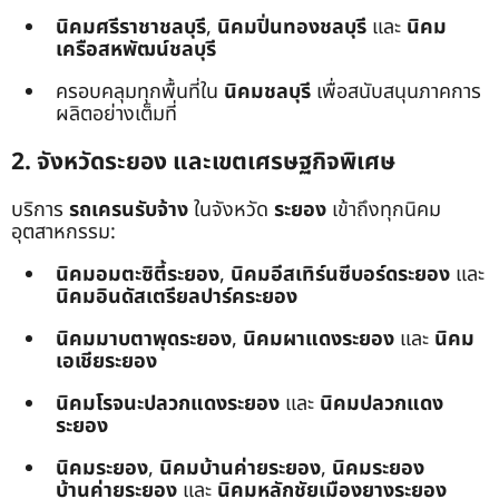
นิคมศรีราชาชลบุรี
,
นิคมปิ่นทองชลบุรี
และ
นิคม
เครือสหพัฒน์ชลบุรี
ครอบคลุมทุกพื้นที่ใน
นิคมชลบุรี
เพื่อสนับสนุนภาคการ
ผลิตอย่างเต็มที่
2. จังหวัดระยอง และเขตเศรษฐกิจพิเศษ
บริการ
รถเครนรับจ้าง
ในจังหวัด
ระยอง
เข้าถึงทุกนิคม
อุตสาหกรรม:
นิคมอมตะซิตี้ระยอง
,
นิคมอีสเทิร์นซีบอร์ดระยอง
และ
นิคมอินดัสเตรียลปาร์คระยอง
นิคมมาบตาพุดระยอง
,
นิคมผาแดงระยอง
และ
นิคม
เอเชียระยอง
นิคมโรจนะปลวกแดงระยอง
และ
นิคมปลวกแดง
ระยอง
นิคมระยอง
,
นิคมบ้านค่ายระยอง
,
นิคมระยอง
บ้านค่ายระยอง
และ
นิคมหลักชัยเมืองยางระยอง