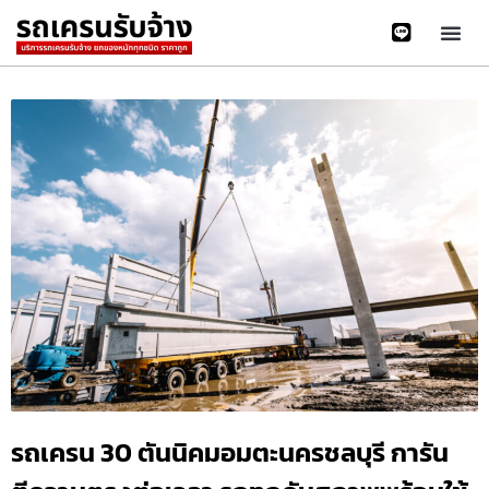
รถเครน 30 ตันนิคมอมตะนครชลบุรี การัน