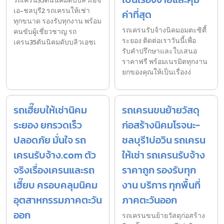
รถเครน35ตันนิคมดับบลิวเอช
เอ-ชลบุรี2 รถเครนให้เช่า
ค่าที่สุด
ทุกขนาด รองรับทุกงาน พร้อม
รถเครนรับจ้างนิคมอมตะซิตี้
คนขับผู้เชี่ยวชาญ รถ
ระยอง ติดต่อเราวันนี้เพื่อ
เครน35ตันนิคมดับบลิวเอชเ
รับคำปรึกษาและใบเสนอ
ราคาฟรี พร้อมเนรมิตทุกงาน
ยกของคุณให้เป็นเรื่องง่
รถเฮี๊ยบให้เช่านิคม
รถเครนขนย้ายวัสดุ
ระยอง ยกรวดเร็ว
ก่อสร้างนิคมโรจนะ-
ปลอดภัย มั่นใจ รถ
ชลบุรี1บ่อวิน รถเครน
เครนรับจ้าง.com ตัว
ให้เช่า รถเครนรับจ้าง
จริงเรื่องเครนและรถ
ราคาถูก รองรับทุก
เฮี๊ยบ ครอบคลุมนิคม
งาน บริการ ทุกพื้นที่
อุตสาหกรรมภาคตะวัน
ภาคตะวันออก
ออก
รถเครนขนย้ายวัสดุก่อสร้าง