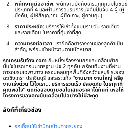
พนักงานมืออาชีพ
: พนักงานบังคับเครนทุกคนมีใบขับขี่
ประเภทที่ 4 และผ่านการอบรมการบังคับปั้นจั่น 4 ผู้ (ผู้
บังคับ, ผู้ให้สัญญาณ, ผู้ยึดเกาะ, ผู้ควบคุม)
ราคาประหยัด
: บริการให้เช่าทั้งแบบรายวัน รายเที่ยว
และรายเดือน ในราคาที่คุ้มค่าที่สุด
ความตรงต่อเวลา
: เรายึดถือตารางงานของลูกค้าเป็น
สำคัญ พร้อมเข้าหน้างานตามนัดหมาย
รถเครนรับจ้าง.com
ยืนหนึ่งเรื่องงานยกและเคลื่อนย้าย
มั่นใจในรถเครนมาตรฐาน ปจ.2 ทุกคัน พร้อมทีมงานที่ผ่าน
การอบรมเฉพาะทาง ครอบคลุมทุกพื้นที่จังหวัดชลบุรี ระยอง
ฉะเชิงเทรา ปราจีนบุรี และสระแก้ว
“งานยาก งานใหญ่ หรือ
งานเร่งด่วน ไว้ใจเรา… บริการรวดเร็ว ปลอดภัย ในราคาที่
คุณพอใจ”
ติดต่อสอบถามขอใบเสนอราคาได้ทันที เพื่อให้
โครงการของคุณขับเคลื่อนไปอย่างไม่มีสะดุด
ลิงก์ที่เกี่ยวข้อง
รถเฮี๊ยบให้เช่านิคมบ้านค่ายระยอง