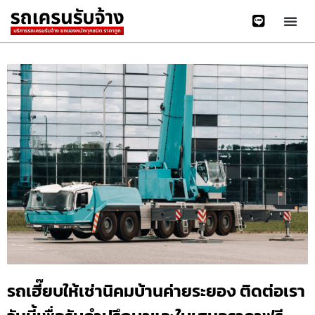
รถเฮี๊ยบให้เช่านิคมบ้านค่ายระยอง ติดต่อเรา