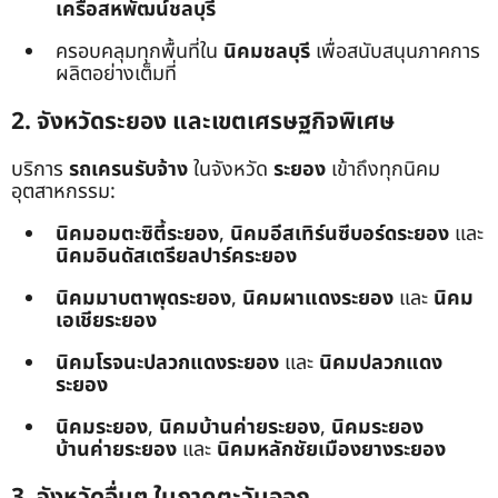
เครือสหพัฒน์ชลบุรี
ครอบคลุมทุกพื้นที่ใน
นิคมชลบุรี
เพื่อสนับสนุนภาคการ
ผลิตอย่างเต็มที่
2. จังหวัดระยอง และเขตเศรษฐกิจพิเศษ
บริการ
รถเครนรับจ้าง
ในจังหวัด
ระยอง
เข้าถึงทุกนิคม
อุตสาหกรรม:
นิคมอมตะซิตี้ระยอง
,
นิคมอีสเทิร์นซีบอร์ดระยอง
และ
นิคมอินดัสเตรียลปาร์คระยอง
นิคมมาบตาพุดระยอง
,
นิคมผาแดงระยอง
และ
นิคม
เอเชียระยอง
นิคมโรจนะปลวกแดงระยอง
และ
นิคมปลวกแดง
ระยอง
นิคมระยอง
,
นิคมบ้านค่ายระยอง
,
นิคมระยอง
บ้านค่ายระยอง
และ
นิคมหลักชัยเมืองยางระยอง
3. จังหวัดอื่นๆ ในภาคตะวันออก