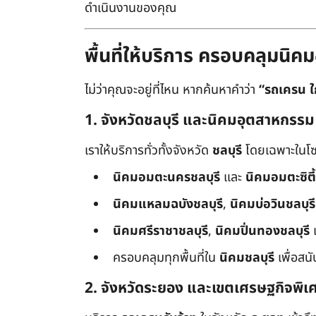
ดำเนินงานของคุณ
พื้นที่ให้บริการ ครอบคลุมน
ไม่ว่าคุณจะอยู่ที่ไหน หากค้นหาคำว่า
“รถเครน ใ
1. จังหวัดชลบุรี และนิคมอุตสาหกรรม
เราให้บริการทั่วทั้งจังหวัด
ชลบุรี
โดยเฉพาะในโซ
นิคมอมตะนครชลบุรี
และ
นิคมอมตะซิตี้
นิคมแหลมฉบังชลบุรี
,
นิคมบ่อวินชลบุรี
นิคมศรีราชาชลบุรี
,
นิคมปิ่นทองชลบุรี
ครอบคลุมทุกพื้นที่ใน
นิคมชลบุรี
เพื่อสน
2. จังหวัดระยอง และเขตเศรษฐกิจพิเ