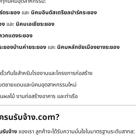
ึงทุกนิคมอุตสาหกรรม:
อร์ดระยอง
และ
นิคมอินดัสเตรียลปาร์คระยอง
อง
และ
นิคมเอเชียระยอง
ลวกแดงระยอง
ระยองบ้านค่ายระยอง
และ
นิคมหลักชัยเมืองยางระยอง
เร็วทันใจสำหรับโรงงานและโครงการก่อสร้าง
มเขตชายแดนและนิคมอุตสาหกรรมใหม่
นผลไม้ งานก่อสร้างอาคาร และท่าเรือ
ถเครนรับจ้าง.com?
บรับจ้าง
ของเรา ลูกค้าจะได้รับความมั่นใจในมาตรฐานระดับสากล: