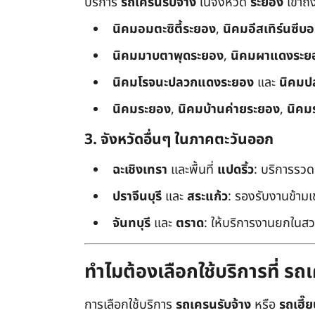
บริการ
รถเครนรับจ้าง
ในจังหวัด
ระยอง
เข้าถ
นิคมอมตะซิตี้ระยอง
,
นิคมอีสเทิร์นซีบ
นิคมมาบตาพุดระยอง
,
นิคมผาแดงระย
นิคมโรจนะปลวกแดงระยอง
และ
นิคมป
นิคมระยอง
,
นิคมบ้านค่ายระยอง
,
นิคม
3. จังหวัดอื่นๆ ในภาคตะวันออก
ฉะเชิงเทรา
และพื้นที่
แปดริ้ว
: บริการรวด
ปราจีนบุรี
และ
สระแก้ว
: รองรับงานข้า
จันทบุรี
และ
ตราด
: ให้บริการงานยกในสว
ทำไมต้องเลือกใช้บริการที่ ร
การเลือกใช้บริการ
รถเครนรับจ้าง
หรือ
รถเฮี๊ย