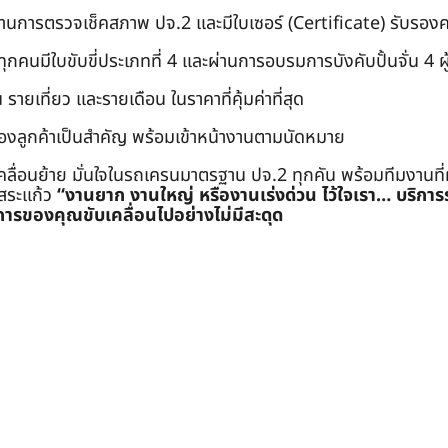
่านการตรวจเช็คสภาพ ปจ.2 และมีใบเซอร์ (Certificate) รับรอ
คนมีใบขับขี่ประเภทที่ 4 และผ่านการอบรมการบังคับปั้นจั่น 4 ผู้ (
 รายเที่ยว และรายเดือน ในราคาที่คุ้มค่าที่สุด
องลูกค้าเป็นสำคัญ พร้อมเข้าหน้างานตามนัดหมาย
คลื่อนย้าย มั่นใจในรถเครนมาตรฐาน ปจ.2 ทุกคัน พร้อมทีมงานที
ะสระแก้ว
“งานยาก งานใหญ่ หรืองานเร่งด่วน ไว้ใจเรา… บริกา
ารของคุณขับเคลื่อนไปอย่างไม่มีสะดุด