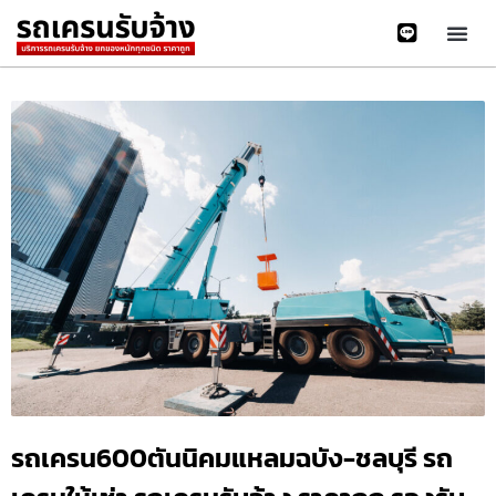
รถเครน600ตันนิคมแหลมฉบัง-ชลบุรี รถ