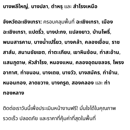
บางพลีใหญ่
,
บางปลา
,
ตำหรุ
และ
สำโรงเหนือ
จังหวัดฉะเชิงเทรา:
ครอบคลุมพื้นที่
ฉะเชิงเทรา
,
เมือง
ฉะเชิงเทรา
,
แปดริ้ว
,
บางปะกง
,
แปลงยาว
,
บ้านโพธิ์
,
พนมสารคาม
,
บางน้ำเปรี้ยว
,
บางคล้า
,
คลองเขื่อน
,
ราช
สาส์น
,
สนามชัยเขต
,
ท่าตะเกียบ
,
เขาหินซ้อน
,
ท่าสะอ้าน
,
แสนภูดาษ
,
หัวสำโรง
,
หนองแหน
,
คลองอุดมชลจร
,
โพรง
อากาศ
,
ท่าขนอน
,
บางเตย
,
บางวัว
,
บางสมัคร
,
ท่าข้าม
,
หมอนทอง
,
ลาดขวาง
,
บางกรูด
,
สองคลอง
และ
ท่า
ทองหลาง
ติดต่อเราวันนี้เพื่อประเมินหน้างานฟรี! มั่นใจได้ในคุณภาพ
รวดเร็ว ปลอดภัย และราคาที่คุ้มค่าที่สุดในพื้นที่