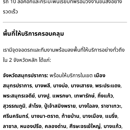
รถ 10 ล้อคอกและกระบะพื้นเรียบที่พร้อมวิ่งงานขนส่งอย่าง
รวดเร็ว
พื้นที่ให้บริการครอบคลุม
เรามีจุดจอดรถและทีมงานพร้อมลงพื้นที่ให้บริการอย่างทั่วถึง
ใน 2 จังหวัดหลัก ได้แก่:
จังหวัดสมุทรปราการ:
พร้อมให้บริการในเขต
เมือง
สมุทรปราการ
,
บางพลี
,
บางบ่อ
,
บางเสาธง
,
พระประแดง
,
พระสมุทรเจดีย์
,
บางปู
,
แพรกษา
,
เทพารักษ์
,
กิ่งแก้ว
,
สุวรรณภูมิ
,
สำโรง
,
ปู่เจ้าสมิงพราย
,
บางโฉลง
,
ราชาเทวะ
,
ศรีนครินทร์
,
บางนา-ตราด
,
ท้ายบ้าน
,
บางเมือง
,
แบริ่ง
,
ลาซาล
,
หนองปรือ
,
คลองด่าน
,
ศีรษะจรเข้ใหญ่
,
บางแก้ว
,