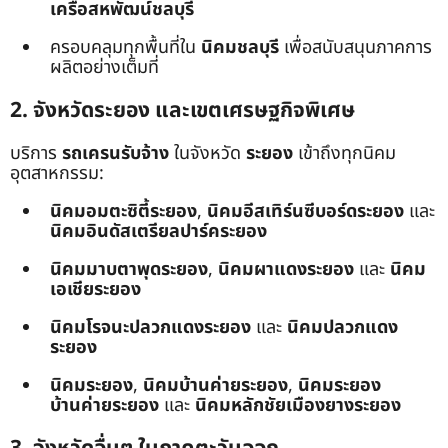
เครือสหพัฒน์ชลบุรี
ครอบคลุมทุกพื้นที่ใน
นิคมชลบุรี
เพื่อสนับสนุนภาคการ
ผลิตอย่างเต็มที่
2. จังหวัดระยอง และเขตเศรษฐกิจพิเศษ
บริการ
รถเครนรับจ้าง
ในจังหวัด
ระยอง
เข้าถึงทุกนิคม
อุตสาหกรรม:
นิคมอมตะซิตี้ระยอง
,
นิคมอีสเทิร์นซีบอร์ดระยอง
และ
นิคมอินดัสเตรียลปาร์คระยอง
นิคมมาบตาพุดระยอง
,
นิคมผาแดงระยอง
และ
นิคม
เอเชียระยอง
นิคมโรจนะปลวกแดงระยอง
และ
นิคมปลวกแดง
ระยอง
นิคมระยอง
,
นิคมบ้านค่ายระยอง
,
นิคมระยอง
บ้านค่ายระยอง
และ
นิคมหลักชัยเมืองยางระยอง