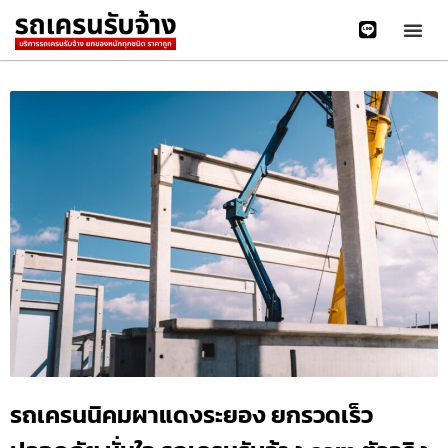
รถเครนนิคมผาแดงระยอง ยกรวดเร็ว