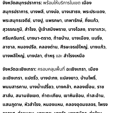
จังหวัดสมุทรปราการ:
พร้อมให้บริการในเขต
เมือง
สมุทรปราการ
,
บางพลี
,
บางบ่อ
,
บางเสาธง
,
พระประแดง
,
พระสมุทรเจดีย์
,
บางปู
,
แพรกษา
,
เทพารักษ์
,
กิ่งแก้ว
,
สุวรรณภูมิ
,
สำโรง
,
ปู่เจ้าสมิงพราย
,
บางโฉลง
,
ราชาเทวะ
,
ศรีนครินทร์
,
บางนา-ตราด
,
ท้ายบ้าน
,
บางเมือง
,
แบริ่ง
,
ลาซาล
,
หนองปรือ
,
คลองด่าน
,
ศีรษะจรเข้ใหญ่
,
บางแก้ว
,
บางพลีใหญ่
,
บางปลา
,
ตำหรุ
และ
สำโรงเหนือ
จังหวัดฉะเชิงเทรา:
ครอบคลุมพื้นที่
ฉะเชิงเทรา
,
เมือง
ฉะเชิงเทรา
,
แปดริ้ว
,
บางปะกง
,
แปลงยาว
,
บ้านโพธิ์
,
พนมสารคาม
,
บางน้ำเปรี้ยว
,
บางคล้า
,
คลองเขื่อน
,
ราช
สาส์น
,
สนามชัยเขต
,
ท่าตะเกียบ
,
เขาหินซ้อน
,
ท่าสะอ้าน
,
แสนภูดาษ
,
หัวสำโรง
,
หนองแหน
,
คลองอุดมชลจร
,
โพรง