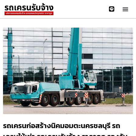
รถเครนก่อสร้างนิคมอมตะนครชลบุรี รถ