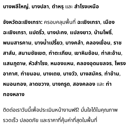
บางพลีใหญ่
,
บางปลา
,
ตำหรุ
และ
สำโรงเหนือ
จังหวัดฉะเชิงเทรา:
ครอบคลุมพื้นที่
ฉะเชิงเทรา
,
เมือง
ฉะเชิงเทรา
,
แปดริ้ว
,
บางปะกง
,
แปลงยาว
,
บ้านโพธิ์
,
พนมสารคาม
,
บางน้ำเปรี้ยว
,
บางคล้า
,
คลองเขื่อน
,
ราช
สาส์น
,
สนามชัยเขต
,
ท่าตะเกียบ
,
เขาหินซ้อน
,
ท่าสะอ้าน
,
แสนภูดาษ
,
หัวสำโรง
,
หนองแหน
,
คลองอุดมชลจร
,
โพรง
อากาศ
,
ท่าขนอน
,
บางเตย
,
บางวัว
,
บางสมัคร
,
ท่าข้าม
,
หมอนทอง
,
ลาดขวาง
,
บางกรูด
,
สองคลอง
และ
ท่า
ทองหลาง
ติดต่อเราวันนี้เพื่อประเมินหน้างานฟรี! มั่นใจได้ในคุณภาพ
รวดเร็ว ปลอดภัย และราคาที่คุ้มค่าที่สุดในพื้นที่