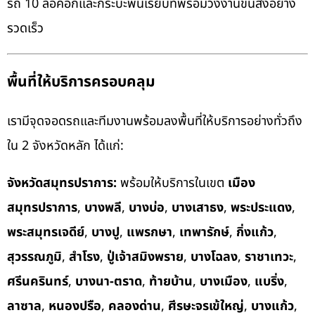
รถ 10 ล้อคอกและกระบะพื้นเรียบที่พร้อมวิ่งงานขนส่งอย่าง
รวดเร็ว
พื้นที่ให้บริการครอบคลุม
เรามีจุดจอดรถและทีมงานพร้อมลงพื้นที่ให้บริการอย่างทั่วถึง
ใน 2 จังหวัดหลัก ได้แก่:
จังหวัดสมุทรปราการ:
พร้อมให้บริการในเขต
เมือง
สมุทรปราการ
,
บางพลี
,
บางบ่อ
,
บางเสาธง
,
พระประแดง
,
พระสมุทรเจดีย์
,
บางปู
,
แพรกษา
,
เทพารักษ์
,
กิ่งแก้ว
,
สุวรรณภูมิ
,
สำโรง
,
ปู่เจ้าสมิงพราย
,
บางโฉลง
,
ราชาเทวะ
,
ศรีนครินทร์
,
บางนา-ตราด
,
ท้ายบ้าน
,
บางเมือง
,
แบริ่ง
,
ลาซาล
,
หนองปรือ
,
คลองด่าน
,
ศีรษะจรเข้ใหญ่
,
บางแก้ว
,