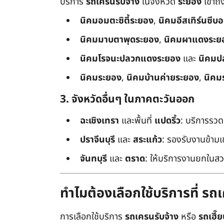
บริการ
รถเครนรับจ้าง
ในจังหวัด
ระยอง
เข้าถ
นิคมอมตะซิตี้ระยอง
,
นิคมอีสเทิร์นซีบ
นิคมมาบตาพุดระยอง
,
นิคมผาแดงระย
นิคมโรจนะปลวกแดงระยอง
และ
นิคมป
นิคมระยอง
,
นิคมบ้านค่ายระยอง
,
นิคม
3. จังหวัดอื่นๆ ในภาคตะวันออก
ฉะเชิงเทรา
และพื้นที่
แปดริ้ว
: บริการรวด
ปราจีนบุรี
และ
สระแก้ว
: รองรับงานข้า
จันทบุรี
และ
ตราด
: ให้บริการงานยกในสว
ทำไมต้องเลือกใช้บริการที่ ร
การเลือกใช้บริการ
รถเครนรับจ้าง
หรือ
รถเฮี๊ย