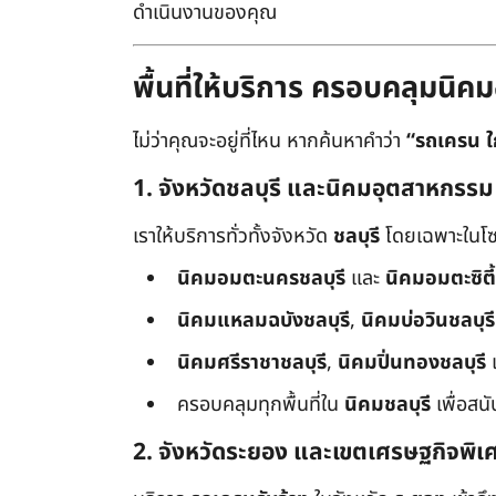
ดำเนินงานของคุณ
พื้นที่ให้บริการ ครอบคลุมน
ไม่ว่าคุณจะอยู่ที่ไหน หากค้นหาคำว่า
“รถเครน ใ
1. จังหวัดชลบุรี และนิคมอุตสาหกรรม
เราให้บริการทั่วทั้งจังหวัด
ชลบุรี
โดยเฉพาะในโซ
นิคมอมตะนครชลบุรี
และ
นิคมอมตะซิตี้
นิคมแหลมฉบังชลบุรี
,
นิคมบ่อวินชลบุรี
นิคมศรีราชาชลบุรี
,
นิคมปิ่นทองชลบุรี
ครอบคลุมทุกพื้นที่ใน
นิคมชลบุรี
เพื่อสน
2. จังหวัดระยอง และเขตเศรษฐกิจพิเ