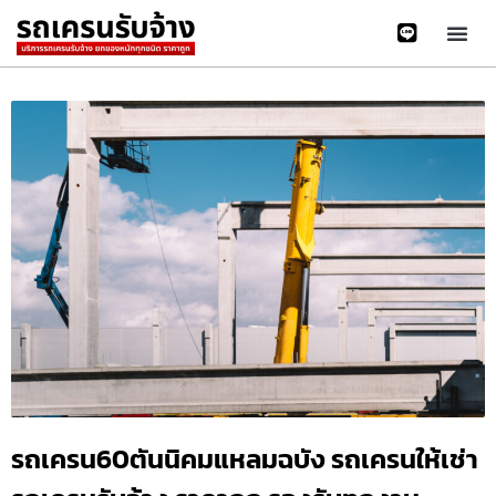
รถเครน60ตันนิคมแหลมฉบัง รถเครนให้เช่า