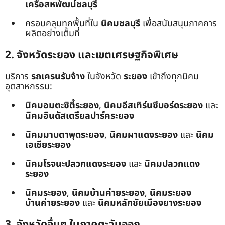
เครือสหพัฒน์ชลบุรี
ครอบคลุมทุกพื้นที่ใน
นิคมชลบุรี
เพื่อสนับสนุนภาคการ
ผลิตอย่างเต็มที่
2. จังหวัดระยอง และเขตเศรษฐกิจพิเศษ
บริการ
รถเครนรับจ้าง
ในจังหวัด
ระยอง
เข้าถึงทุกนิคม
อุตสาหกรรม:
นิคมอมตะซิตี้ระยอง
,
นิคมอีสเทิร์นซีบอร์ดระยอง
และ
นิคมอินดัสเตรียลปาร์คระยอง
นิคมมาบตาพุดระยอง
,
นิคมผาแดงระยอง
และ
นิคม
เอเชียระยอง
นิคมโรจนะปลวกแดงระยอง
และ
นิคมปลวกแดง
ระยอง
นิคมระยอง
,
นิคมบ้านค่ายระยอง
,
นิคมระยอง
บ้านค่ายระยอง
และ
นิคมหลักชัยเมืองยางระยอง
3. จังหวัดอื่นๆ ในภาคตะวันออก