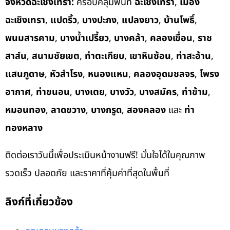
จังหวัดฉะเชิงเทรา:
ครอบคลุมพื้นที่
ฉะเชิงเทรา
,
เมือง
ฉะเชิงเทรา
,
แปดริ้ว
,
บางปะกง
,
แปลงยาว
,
บ้านโพธิ์
,
พนมสารคาม
,
บางน้ำเปรี้ยว
,
บางคล้า
,
คลองเขื่อน
,
ราช
สาส์น
,
สนามชัยเขต
,
ท่าตะเกียบ
,
เขาหินซ้อน
,
ท่าสะอ้าน
,
แสนภูดาษ
,
หัวสำโรง
,
หนองแหน
,
คลองอุดมชลจร
,
โพรง
อากาศ
,
ท่าขนอน
,
บางเตย
,
บางวัว
,
บางสมัคร
,
ท่าข้าม
,
หมอนทอง
,
ลาดขวาง
,
บางกรูด
,
สองคลอง
และ
ท่า
ทองหลาง
ติดต่อเราวันนี้เพื่อประเมินหน้างานฟรี! มั่นใจได้ในคุณภาพ
รวดเร็ว ปลอดภัย และราคาที่คุ้มค่าที่สุดในพื้นที่
ลิงก์ที่เกี่ยวข้อง