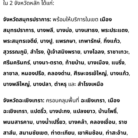
ใน 2 จังหวัดหลัก ได้แก่:
จังหวัดสมุทรปราการ:
พร้อมให้บริการในเขต
เมือง
สมุทรปราการ
,
บางพลี
,
บางบ่อ
,
บางเสาธง
,
พระประแดง
,
พระสมุทรเจดีย์
,
บางปู
,
แพรกษา
,
เทพารักษ์
,
กิ่งแก้ว
,
สุวรรณภูมิ
,
สำโรง
,
ปู่เจ้าสมิงพราย
,
บางโฉลง
,
ราชาเทวะ
,
ศรีนครินทร์
,
บางนา-ตราด
,
ท้ายบ้าน
,
บางเมือง
,
แบริ่ง
,
ลาซาล
,
หนองปรือ
,
คลองด่าน
,
ศีรษะจรเข้ใหญ่
,
บางแก้ว
,
บางพลีใหญ่
,
บางปลา
,
ตำหรุ
และ
สำโรงเหนือ
จังหวัดฉะเชิงเทรา:
ครอบคลุมพื้นที่
ฉะเชิงเทรา
,
เมือง
ฉะเชิงเทรา
,
แปดริ้ว
,
บางปะกง
,
แปลงยาว
,
บ้านโพธิ์
,
พนมสารคาม
,
บางน้ำเปรี้ยว
,
บางคล้า
,
คลองเขื่อน
,
ราช
สาส์น
,
สนามชัยเขต
,
ท่าตะเกียบ
,
เขาหินซ้อน
,
ท่าสะอ้าน
,