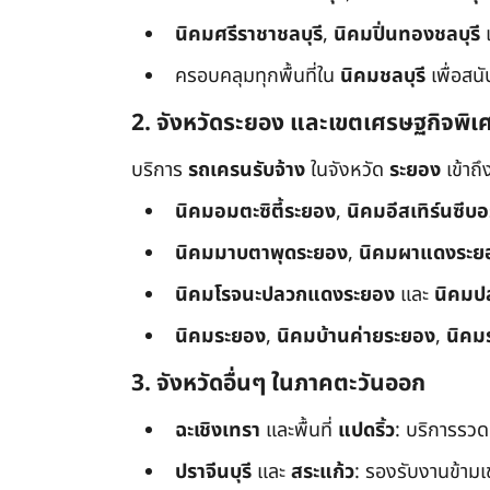
นิคมศรีราชาชลบุรี
,
นิคมปิ่นทองชลบุรี
ครอบคลุมทุกพื้นที่ใน
นิคมชลบุรี
เพื่อสน
2. จังหวัดระยอง และเขตเศรษฐกิจพิเ
บริการ
รถเครนรับจ้าง
ในจังหวัด
ระยอง
เข้าถ
นิคมอมตะซิตี้ระยอง
,
นิคมอีสเทิร์นซีบ
นิคมมาบตาพุดระยอง
,
นิคมผาแดงระย
นิคมโรจนะปลวกแดงระยอง
และ
นิคมป
นิคมระยอง
,
นิคมบ้านค่ายระยอง
,
นิคม
3. จังหวัดอื่นๆ ในภาคตะวันออก
ฉะเชิงเทรา
และพื้นที่
แปดริ้ว
: บริการรวด
ปราจีนบุรี
และ
สระแก้ว
: รองรับงานข้า