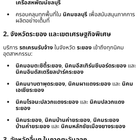
เครือสหพัฒน์ชลบุรี
ครอบคลุมทุกพื้นที่ใน
นิคมชลบุรี
เพื่อสนับสนุนภาคการ
ผลิตอย่างเต็มที่
2. จังหวัดระยอง และเขตเศรษฐกิจพิเศษ
บริการ
รถเครนรับจ้าง
ในจังหวัด
ระยอง
เข้าถึงทุกนิคม
อุตสาหกรรม:
นิคมอมตะซิตี้ระยอง
,
นิคมอีสเทิร์นซีบอร์ดระยอง
และ
นิคมอินดัสเตรียลปาร์คระยอง
นิคมมาบตาพุดระยอง
,
นิคมผาแดงระยอง
และ
นิคม
เอเชียระยอง
นิคมโรจนะปลวกแดงระยอง
และ
นิคมปลวกแดง
ระยอง
นิคมระยอง
,
นิคมบ้านค่ายระยอง
,
นิคมระยอง
บ้านค่ายระยอง
และ
นิคมหลักชัยเมืองยางระยอง
3. จังหวัดอื่นๆ ในภาคตะวันออก