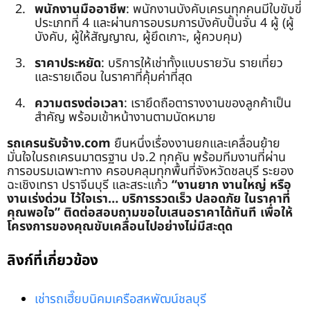
พนักงานมืออาชีพ
: พนักงานบังคับเครนทุกคนมีใบขับขี่
ประเภทที่ 4 และผ่านการอบรมการบังคับปั้นจั่น 4 ผู้ (ผู้
บังคับ, ผู้ให้สัญญาณ, ผู้ยึดเกาะ, ผู้ควบคุม)
ราคาประหยัด
: บริการให้เช่าทั้งแบบรายวัน รายเที่ยว
และรายเดือน ในราคาที่คุ้มค่าที่สุด
ความตรงต่อเวลา
: เรายึดถือตารางงานของลูกค้าเป็น
สำคัญ พร้อมเข้าหน้างานตามนัดหมาย
รถเครนรับจ้าง.com
ยืนหนึ่งเรื่องงานยกและเคลื่อนย้าย
มั่นใจในรถเครนมาตรฐาน ปจ.2 ทุกคัน พร้อมทีมงานที่ผ่าน
การอบรมเฉพาะทาง ครอบคลุมทุกพื้นที่จังหวัดชลบุรี ระยอง
ฉะเชิงเทรา ปราจีนบุรี และสระแก้ว
“งานยาก งานใหญ่ หรือ
งานเร่งด่วน ไว้ใจเรา… บริการรวดเร็ว ปลอดภัย ในราคาที่
คุณพอใจ”
ติดต่อสอบถามขอใบเสนอราคาได้ทันที เพื่อให้
โครงการของคุณขับเคลื่อนไปอย่างไม่มีสะดุด
ลิงก์ที่เกี่ยวข้อง
เช่ารถเฮี๊ยบนิคมเครือสหพัฒน์ชลบุรี