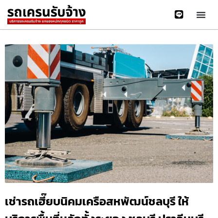
เช่ารถเฮี๊ยบนิคมเครือสหพัฒน์ชลบุรี ให้