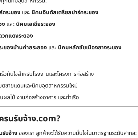
ึงทุกนิคมอุตสาหกรรม:
อร์ดระยอง
และ
นิคมอินดัสเตรียลปาร์คระยอง
อง
และ
นิคมเอเชียระยอง
ลวกแดงระยอง
ระยองบ้านค่ายระยอง
และ
นิคมหลักชัยเมืองยางระยอง
เร็วทันใจสำหรับโรงงานและโครงการก่อสร้าง
มเขตชายแดนและนิคมอุตสาหกรรมใหม่
นผลไม้ งานก่อสร้างอาคาร และท่าเรือ
ถเครนรับจ้าง.com?
บรับจ้าง
ของเรา ลูกค้าจะได้รับความมั่นใจในมาตรฐานระดับสากล: