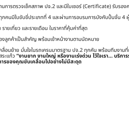
่านการตรวจเช็คสภาพ ปจ.2 และมีใบเซอร์ (Certificate) รับรอ
คนมีใบขับขี่ประเภทที่ 4 และผ่านการอบรมการบังคับปั้นจั่น 4 ผู้ (
 รายเที่ยว และรายเดือน ในราคาที่คุ้มค่าที่สุด
องลูกค้าเป็นสำคัญ พร้อมเข้าหน้างานตามนัดหมาย
คลื่อนย้าย มั่นใจในรถเครนมาตรฐาน ปจ.2 ทุกคัน พร้อมทีมงานที
ะสระแก้ว
“งานยาก งานใหญ่ หรืองานเร่งด่วน ไว้ใจเรา… บริกา
ารของคุณขับเคลื่อนไปอย่างไม่มีสะดุด