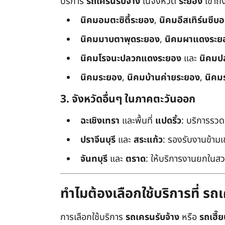
บริการ
รถเครนรับจ้าง
ในจังหวัด
ระยอง
เข้าถ
นิคมอมตะซิตี้ระยอง
,
นิคมอีสเทิร์นซีบ
นิคมมาบตาพุดระยอง
,
นิคมผาแดงระย
นิคมโรจนะปลวกแดงระยอง
และ
นิคมป
นิคมระยอง
,
นิคมบ้านค่ายระยอง
,
นิคม
3. จังหวัดอื่นๆ ในภาคตะวันออก
ฉะเชิงเทรา
และพื้นที่
แปดริ้ว
: บริการรวด
ปราจีนบุรี
และ
สระแก้ว
: รองรับงานข้า
จันทบุรี
และ
ตราด
: ให้บริการงานยกในสว
ทำไมต้องเลือกใช้บริการที่ ร
การเลือกใช้บริการ
รถเครนรับจ้าง
หรือ
รถเฮี๊ย